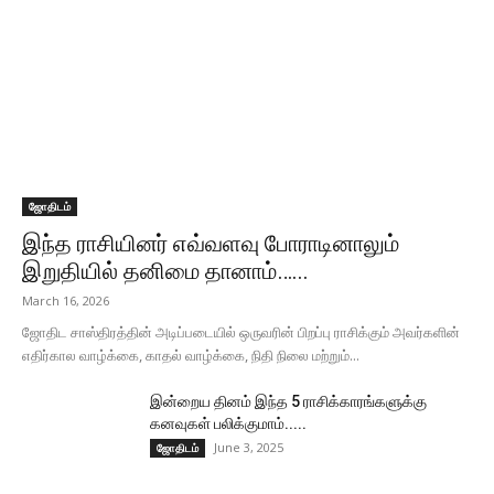
ஜோதிடம்
இந்த ராசியினர் எவ்வளவு போராடினாலும்
இறுதியில் தனிமை தானாம்…...
March 16, 2026
ஜோதிட சாஸ்திரத்தின் அடிப்படையில் ஒருவரின் பிறப்பு ராசிக்கும் அவர்களின்
எதிர்கால வாழ்க்கை, காதல் வாழ்க்கை, நிதி நிலை மற்றும்...
இன்றைய தினம் இந்த 5 ராசிக்காரங்களுக்கு
கனவுகள் பலிக்குமாம்.....
June 3, 2025
ஜோதிடம்