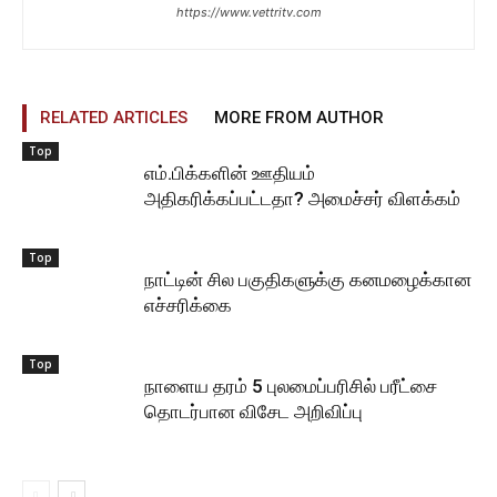
https://www.vettritv.com
RELATED ARTICLES
MORE FROM AUTHOR
Top
எம்.பிக்களின் ஊதியம்
அதிகரிக்கப்பட்டதா? அமைச்சர் விளக்கம்
Top
நாட்டின் சில பகுதிகளுக்கு கனமழைக்கான
எச்சரிக்கை
Top
நாளைய தரம் 5 புலமைப்பரிசில் பரீட்சை
தொடர்பான விசேட அறிவிப்பு