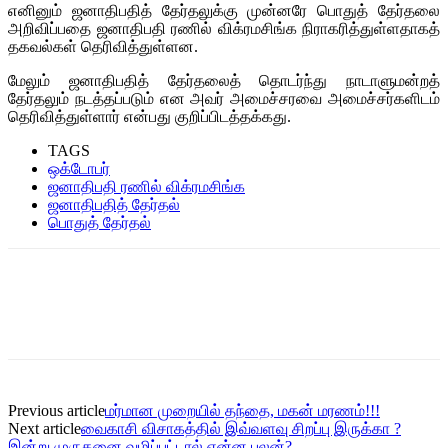
எனினும் ஜனாதிபதித் தேர்தலுக்கு முன்னரே பொதுத் தேர்தலை
அறிவிப்பதை ஜனாதிபதி ரணில் விக்ரமசிங்க நிராகரித்துள்ளதாகத்
தகவல்கள் தெரிவித்துள்ளன.
மேலும் ஜனாதிபதித் தேர்தலைத் தொடர்ந்து நாடாளுமன்றத்
தேர்தலும் நடத்தப்படும் என அவர் அமைச்சரவை அமைச்சர்களிடம்
தெரிவித்துள்ளார் என்பது குறிப்பிடத்தக்கது.
TAGS
ஒக்டோபர்
ஜனாதிபதி ரணில் விக்ரமசிங்க
ஜனாதிபதித் தேர்தல்
பொதுத் தேர்தல்
Previous article
மர்மான முறையில் தந்தை, மகன் மரணம்!!!
Next article
வைகாசி விசாகத்தில் இவ்வளவு சிறப்பு இருக்கா ?
இன்று முருகனை வழிப்பட்டால் என்ன பலன்?