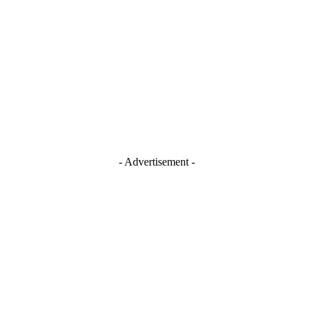
Blogger
Facebook
Instagram
TikTok
Youtube
- Advertisement -