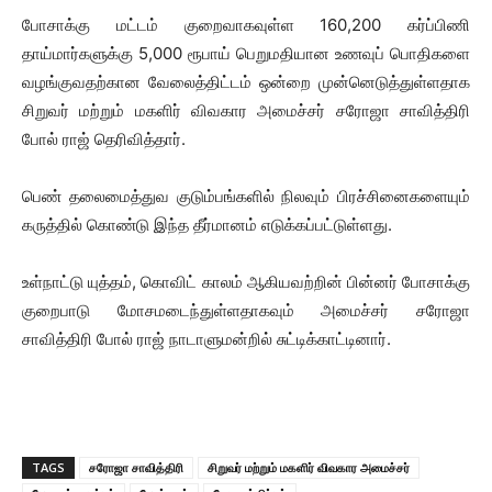
போசாக்கு மட்டம் குறைவாகவுள்ள 160,200 கர்ப்பிணி
தாய்மார்களுக்கு 5,000 ரூபாய் பெறுமதியான உணவுப் பொதிகளை
வழங்குவதற்கான வேலைத்திட்டம் ஒன்றை முன்னெடுத்துள்ளதாக
சிறுவர் மற்றும் மகளிர் விவகார அமைச்சர் சரோஜா சாவித்திரி
போல் ராஜ் தெரிவித்தார்.
பெண் தலைமைத்துவ குடும்பங்களில் நிலவும் பிரச்சினைகளையும்
கருத்தில் கொண்டு இந்த தீர்மானம் எடுக்கப்பட்டுள்ளது.
உள்நாட்டு யுத்தம், கொவிட் காலம் ஆகியவற்றின் பின்னர் போசாக்கு
குறைபாடு மோசமடைந்துள்ளதாகவும் அமைச்சர் சரோஜா
சாவித்திரி போல் ராஜ் நாடாளுமன்றில் சுட்டிக்காட்டினார்.
TAGS
சரோஜா சாவித்திரி
சிறுவர் மற்றும் மகளிர் விவகார அமைச்சர்