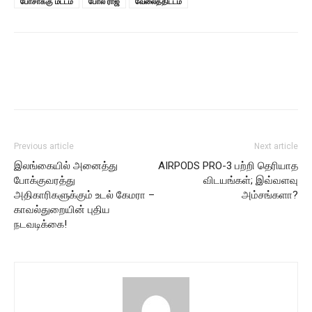
போசாக்கு மட்டம்
போல் ராஜ்
வேலைத்திட்டம்
Previous article
Next article
இலங்கையில் அனைத்து
AIRPODS PRO-3 பற்றி தெரியாத
போக்குவரத்து
விடயங்கள்; இவ்வளவு
அதிகாரிகளுக்கும் உடல் கேமரா –
அம்சங்களா?
காவல்துறையின் புதிய
நடவடிக்கை!