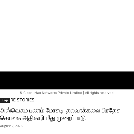
© Global Max Networks Private Limited | All rights reserved.
MORE STORIES
Top
அஸ்வெசும பணம் மோசடி; தலவாக்கலை பிரதேச
செயலக அதிகாரி மீது முறைப்பாடு
August 7, 2026