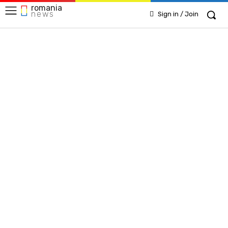
romania
news
Sign in / Join