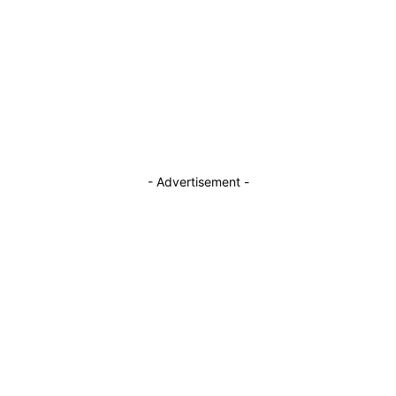
Facebook
Instagram
TikTok
Youtube
- Advertisement -