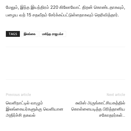
மேலும், இந்த இயந்திரம் 220 கிலோவோட் திறன் கொண்டதாகவும்,
பழைய வற் 15 சதவீதம் சேர்க்கப்பட்டுள்ளதாகவும் தெரிவித்தார்.
TAGS
இலங்கை
மகிந்த ராஜபக்ச
Previous article
Next article
வெளிநாட்டில் வாழும்
சுவிஸ் அருங்காட்சியகத்தில்
இலங்கையர்களுக்கு வெளியான
கொள்ளையடித்த பிரித்தானிய
அதிர்ச்சி தகவல்
சகோதரர்கள்…