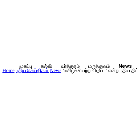
முகப்பு
கல்வி
வர்த்தகம்
மருத்துவம்
News
Home
புதிய செய்திகள்
News
‘மகிழ்ச்சியற்ற விடுப்பு’ என்ற புதிய 