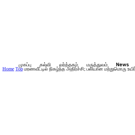
முகப்பு
கல்வி
வர்த்தகம்
மருத்துவம்
News
Home
Top
மரணவீட்டில் நிகழ்ந்த அதிர்ச்சி; பலியான மற்றுமொரு உயிர்