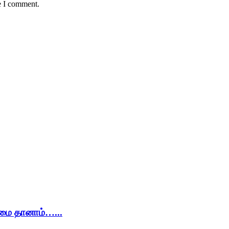
e I comment.
ிமை தானாம்…...