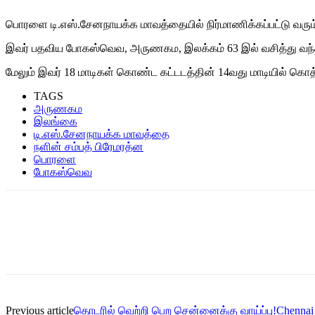
பொரளை டி.எஸ்.சேனநாயக்க மாவத்தையில் நிர்மாணிக்கப்பட்டு வரும் கட
இவர் பதவிய போகஸ்வெவ, அருணகம, இலக்கம் 63 இல் வசித்து வந்த
மேலும் இவர் 18 மாடிகள் கொண்ட கட்டடத்தின் 14வது மாடியில் கொ
TAGS
அருணகம
இலங்கை
டி.எஸ்.சேனநாயக்க மாவத்தை
நளின் சம்பத் பிரேமரத்ன
பொரளை
போகஸ்வெவ
Previous article
தொடரில் வெற்றி பெற சென்னைக்கு வாய்ப்பு!Chennai to w