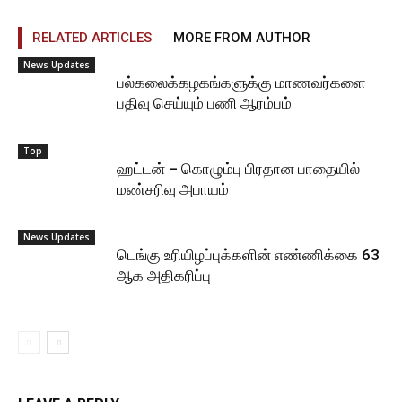
RELATED ARTICLES
MORE FROM AUTHOR
News Updates
பல்கலைக்கழகங்களுக்கு மாணவர்களை
பதிவு செய்யும் பணி ஆரம்பம்
Top
ஹட்டன் – கொழும்பு பிரதான பாதையில்
மண்சரிவு அபாயம்
News Updates
டெங்கு உரியிழப்புக்களின் எண்ணிக்கை 63
ஆக அதிகரிப்பு