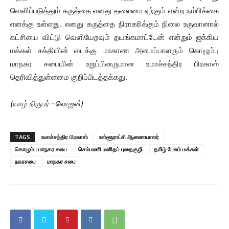
வெளிப்படுத்தும் கருத்தை எனது தலைமை ஏற்கும் என்ற நம்பிக்கை
எனக்கு உள்ளது. எனது கருத்தை நிராகரிக்கும் நிலை உருவானால்
கட்சியை விட்டு வெளியேறவும் தயங்கமாட்டேன் என்றும் ஐக்கிய
மக்கள் சக்தியின் வடக்கு மாகாண அமைப்பாளரும் கொழும்பு
மாநகர சபையின் உறுப்பினருமான உமாச்சந்திர பிரகாஸ்
தெரிவித்துள்ளமை குறிப்பிடத்தக்கது.
(யாழ் நிருபர் –லோஜன்)
TAGS
உமாச்சந்திர பிரகாஸ்
உள்ளூராட்சி ஆணையாளர்
கொழும்பு மாநகர சபை
செம்மணி மனிதப் புதைகுழி
தமிழ் பேசும் மக்கள்
நகரசபை
மாநகர சபை