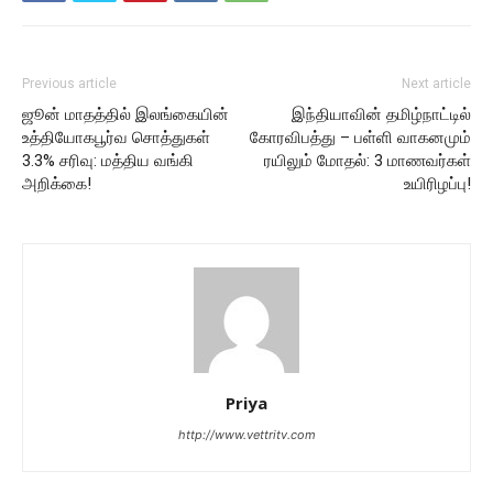
Previous article
Next article
ஜூன் மாதத்தில் இலங்கையின்
இந்தியாவின் தமிழ்நாட்டில்
உத்தியோகபூர்வ சொத்துகள்
கோரவிபத்து – பள்ளி வாகனமும்
3.3% சரிவு: மத்திய வங்கி
ரயிலும் மோதல்: 3 மாணவர்கள்
அறிக்கை!
உயிரிழப்பு!
Priya
http://www.vettritv.com