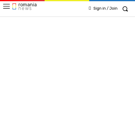
romania
news
Sign in / Join