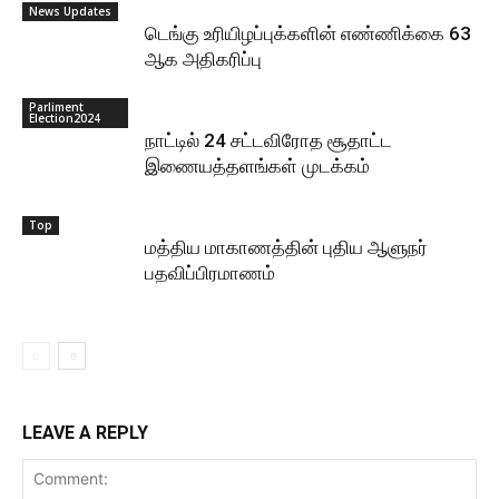
News Updates
டெங்கு உரியிழப்புக்களின் எண்ணிக்கை 63
ஆக அதிகரிப்பு
Parliment
Election2024
நாட்டில் 24 சட்டவிரோத சூதாட்ட
இணையத்தளங்கள் முடக்கம்
Top
மத்திய மாகாணத்தின் புதிய ஆளுநர்
பதவிப்பிரமாணம்
LEAVE A REPLY