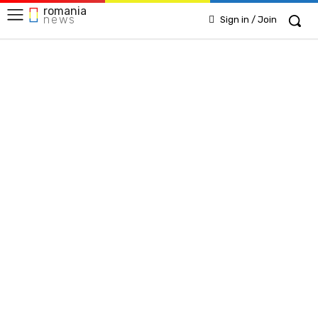
romania
news
Sign in / Join