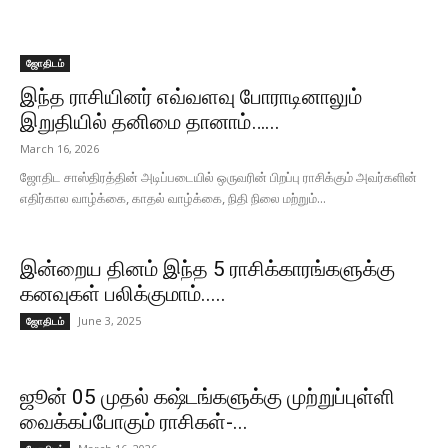
ஜோதிடம்
இந்த ராசியினர் எவ்வளவு போராடினாலும்
இறுதியில் தனிமை தானாம்…...
March 16, 2026
ஜோதிட சாஸ்திரத்தின் அடிப்படையில் ஒருவரின் பிறப்பு ராசிக்கும் அவர்களின்
எதிர்கால வாழ்க்கை, காதல் வாழ்க்கை, நிதி நிலை மற்றும்...
இன்றைய தினம் இந்த 5 ராசிக்காரங்களுக்கு
கனவுகள் பலிக்குமாம்.....
June 3, 2025
ஜோதிடம்
ஜூன் 05 முதல் கஷ்டங்களுக்கு முற்றுப்புள்ளி
வைக்கப்போகும் ராசிகள்-...