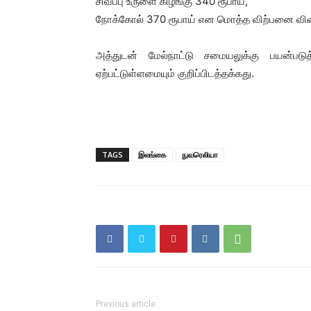
சிவப்பு உருளை கிழங்கு 340 ரூபாய்,
நோக்கோல் 370 ரூபாய் என மொத்த விற்பனை விலை
அத்துடன் மேல்நாட்டு சமையலுக்கு பயன்படு
ஏற்பட்டுள்ளமையும் குறிப்பிடத்தக்கது.
TAGS
இலங்கை
நுவரெலியா
Previous article