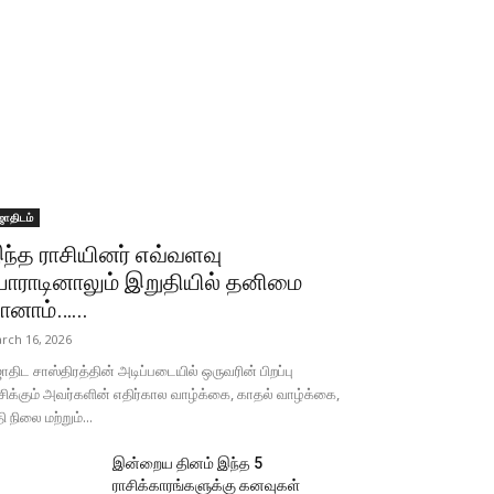
ோதிடம்
ந்த ராசியினர் எவ்வளவு
ோராடினாலும் இறுதியில் தனிமை
ானாம்…...
rch 16, 2026
திட சாஸ்திரத்தின் அடிப்படையில் ஒருவரின் பிறப்பு
சிக்கும் அவர்களின் எதிர்கால வாழ்க்கை, காதல் வாழ்க்கை,
தி நிலை மற்றும்...
இன்றைய தினம் இந்த 5
ராசிக்காரங்களுக்கு கனவுகள்