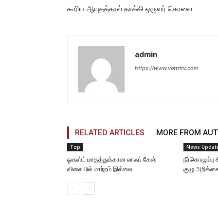
கூரிய ஆயுதத்தால் தாக்கி ஒருவர் கொலை
admin
https://www.vettritv.com
RELATED ARTICLES
MORE FROM AU
Top
News Updat
ஓகஸ்ட் மாதத்துக்கான லாஃப் கேஸ்
நீர்கொழும்ப
விலையில் மாற்றம் இல்லை
குழு அறிக்க