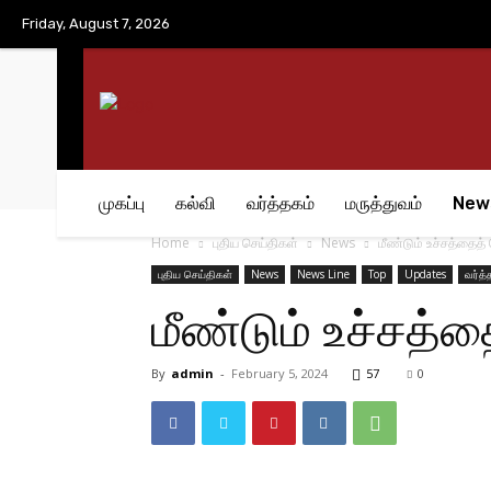
No menu items!
Friday, August 7, 2026
முகப்பு
கல்வி
வர்த்தகம்
மருத்துவம்
New
Home
புதிய செய்திகள்
News
மீண்டும் உச்சத்தைத்
புதிய செய்திகள்
News
News Line
Top
Updates
வர்த்
மீண்டும் உச்சத்
By
admin
-
February 5, 2024
57
0