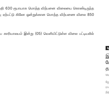
திகதி 630 ரூபாயாக மொத்த விற்பனை விலையை கொண்டிருந்த
பு ஏற்பட்டு கிலோ ஒன்றுக்கான மொத்த விற்பணை விலை 850
ாரியாலயம் இன்று (05) வெளியிட்டுள்ள விலை பட்டியலில்
ஜ
இ
ப
த
Ma
ஜோ
ரா
நி