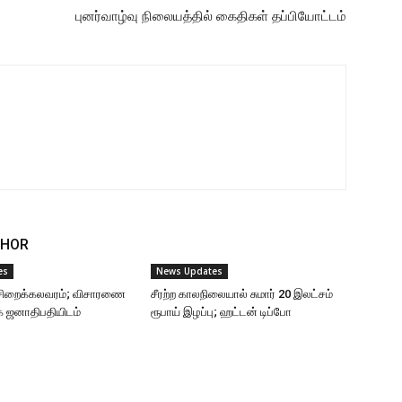
புனர்வாழ்வு நிலையத்தில் கைதிகள் தப்பியோட்டம்
THOR
es
News Updates
ு சிறைக்கலவரம்; விசாரணை
சீரற்ற காலநிலையால் சுமார் 20 இலட்சம்
ை ஜனாதிபதியிடம்
ரூபாய் இழப்பு; ஹட்டன் டிப்போ