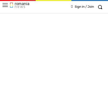
romania
news
Sign in / Join