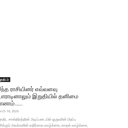
ோதிடம்
ந்த ராசியினர் எவ்வளவு
ோராடினாலும் இறுதியில் தனிமை
ானாம்…...
rch 16, 2026
திட சாஸ்திரத்தின் அடிப்படையில் ஒருவரின் பிறப்பு
சிக்கும் அவர்களின் எதிர்கால வாழ்க்கை, காதல் வாழ்க்கை,