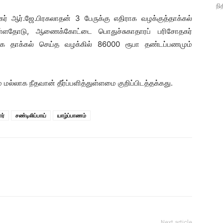
நி
கர் ஆர்.ஜே.பிரகலாதன் 3 பேருக்கு எதிராக வழக்குத்தாக்கல்
ுள்ளதோடு, ஆணைக்கோட்டை பொதுச்சுகாதாரப் பரிசோதகர்
ராக தாக்கல் செய்த வழக்கில் 86000 ரூபா தண்டப்பணமும்
ல்லாக நீதவான் தீர்ப்பளித்துள்ளமை குறிப்பிடத்தக்கது.
ர்
சண்டிலிப்பாய்
யாழ்ப்பாணம்
Next article