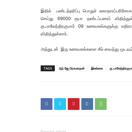
இதில் பண்டத்தரிப்பு பொதுச் சுகாதாரப்பரிசோச
செய்து 69000 ரூபா தண்டப்பணம் விதித்த
கு.பாலேந்திரகுமார் 09 உணவகங்களுக்கு எதி
விதித்துள்ளார்.
அத்துடன் இரு உணவகங்களை சீல் வைத்து மூடவும் ம
TAGS
ஆர்.ஜே.பிரகலாதன்
இலங்கை
கு.பாலேந்திரகுமா
Previous article