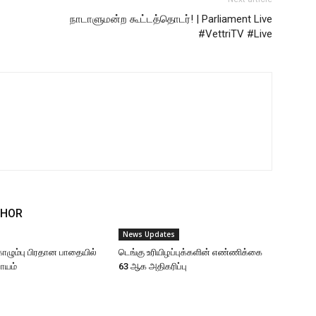
நாடாளுமன்ற கூட்டத்தொடர்! | Parliament Live
#VettriTV #Live
THOR
News Updates
ழும்பு பிரதான பாதையில்
டெங்கு உரியிழப்புக்களின் எண்ணிக்கை
ாயம்
63 ஆக அதிகரிப்பு