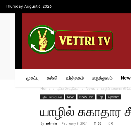
No menu items!
Thursday, August 6, 2026
முகப்பு
கல்வி
வர்த்தகம்
மருத்துவம்
New
Home
புதிய செய்திகள்
News
யாழில் சுகாதார சீர்
புதிய செய்திகள்
News
News Line
Top
Updates
யாழில் சுகாதார 
By
admin
-
February 9, 2024
55
0