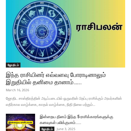
ஜோதிடம்
இந்த ராசியினர் எவ்வளவு போராடினாலும்
இறுதியில் தனிமை தானாம்…...
March 16, 2026
ஜோதிட சாஸ்திரத்தின் அடிப்படையில் ஒருவரின் பிறப்பு ராசிக்கும் அவர்களின்
எதிர்கால வாழ்க்கை, காதல் வாழ்க்கை, நிதி நிலை மற்றும்...
இன்றைய தினம் இந்த 5 ராசிக்காரங்களுக்கு
கனவுகள் பலிக்குமாம்.....
June 3, 2025
ஜோதிடம்