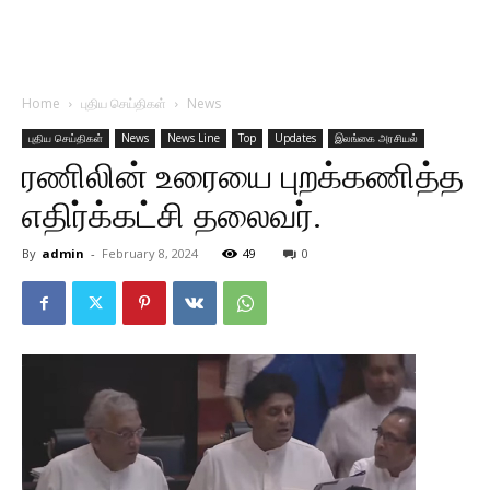
Home
புதிய செய்திகள்
News
புதிய செய்திகள்
News
News Line
Top
Updates
இலங்கை அரசியல்
ரணிலின் உரையை புறக்கணித்த
எதிர்க்கட்சி தலைவர்.
By
admin
-
February 8, 2024
49
0