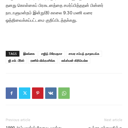
தனது கொள்கைப் பிரகடனத்தை சமர்ப்பித்ததன் பின்னர்
நாடாளுமன்றம் இன்று(8) காலை 9.30 மணி வரை
ஒத்திவைக்கப்பட்டமை குறிப்பிடத்தக்கது.
TAGS
இலங்கை
சஜித் பிரேமதாச
சாமர சம்பத் தசநாயக்க
ஜி.எல். பீரிஸ்
ரணில் விக்ரமசிங்க
லக்ஸ்மன் கிரியெல்ல
Previous article
Next article