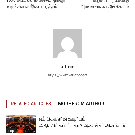
1990 அம்புலன்ஸ் சேவை மூன்று
கஞ்சா ஏற்றுமதிக்கு
மாதங்களாக இடைநிறுத்தம்
அமைச்சரவை அங்கீகாரம்
admin
https://www.vettritv.com
RELATED ARTICLES
MORE FROM AUTHOR
எம்.பிக்களின் ஊதியம்
அதிகரிக்கப்பட்டதா? அமைச்சர் விளக்கம்
Top