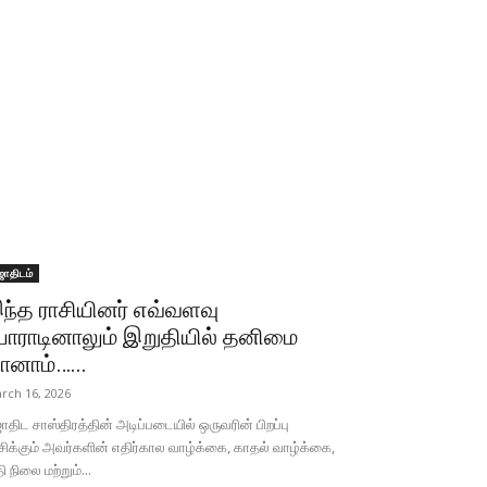
ோதிடம்
ந்த ராசியினர் எவ்வளவு
ோராடினாலும் இறுதியில் தனிமை
ானாம்…...
rch 16, 2026
திட சாஸ்திரத்தின் அடிப்படையில் ஒருவரின் பிறப்பு
சிக்கும் அவர்களின் எதிர்கால வாழ்க்கை, காதல் வாழ்க்கை,
தி நிலை மற்றும்...