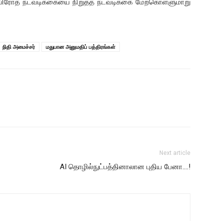
்ட விரோத நடவடிக்கையை நிறுத்த நடவடிக்கை மேற்கொள்ளுமாறு
நிதி அமைச்சர்
மதுபான அனுமதிப் பத்திரங்கள்
Next article
AI தொழில்நுட்பத்தினாலான புதிய பேனா….!