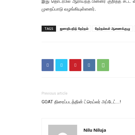
இது தொடர்பில் ஆராய்ந்த பின்னர் குறித்த சட
முறைப்பாடு வழங்கியுள்ளனர்.
TAGS
ஜனாதிபதித் தேர்தல்
தேர்தல்கள் ஆணைக்குழு
Previous article
GOAT திரைப்படத்தின் ட்ரெய்லர் அப்டேட்….!
Nilu Niluja