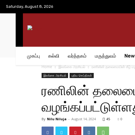
No menu items!
Saturday, August 8, 2026
முகப்பு
கல்வி
வர்த்தகம்
மருத்துவம்
New
Home
இலங்கை அரசியல்
ரணிலின் தலைமையின் கீழ் மது
இலங்கை அரசியல்
புதிய செய்திகள்
ரணிலின் தலைமைய
வழங்கப்பட்டுள்ள
By
Nilu Niluja
-
August 14, 2024
45
0