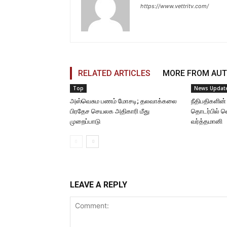
https://www.vettritv.com/
RELATED ARTICLES
MORE FROM AU
Top
News Updat
அஸ்வெசும பணம் மோசடி; தலவாக்கலை
நீதிபதிகளின்
பிரதேச செயலக அதிகாரி மீது
தொடர்பில் 
முறைப்பாடு
வர்த்தமானி
LEAVE A REPLY