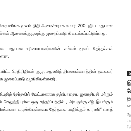
்கரமசிங்க மூலம் நிதி அமைச்சராக சுமார் 200 புதிய மதுபான
ல்கள் ஆணைக்குழுவுக்கு முறைப்பாடு கிடைக்கப்பட்டுள்ளது.
ை மதுபான உரிமையாளர்களின் சங்கம் மூலம் தேர்தல்கள்
ள்ளன.
ிட்ட பிரதிநிதிகள் குழு, மதுவரித் திணைக்களத்தின் தலைவர்
ஜ
க முறைப்பாடு வழங்கியுள்ளனர்.
இ
ப
பதித் தேர்தலில் வேட்பாளராக தற்போதைய ஜனாதிபதி மற்றும்
த
 செலுத்தியுள்ள ஒரு சந்தர்ப்பத்தில் , அவருக்கு கீழ் இயங்கும்
Ma
திரங்களை வழங்கியுள்ளமை தேர்தலை பாதிக்கும் காரணி“ எனத்
ஜோ
ரா
நி