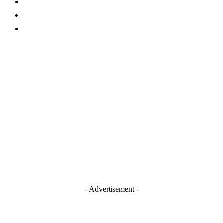
About Us
Contact
TERMS AND CONDITIONS
Stay Connected
Blogger
Facebook
Instagram
TikTok
Youtube
- Advertisement -