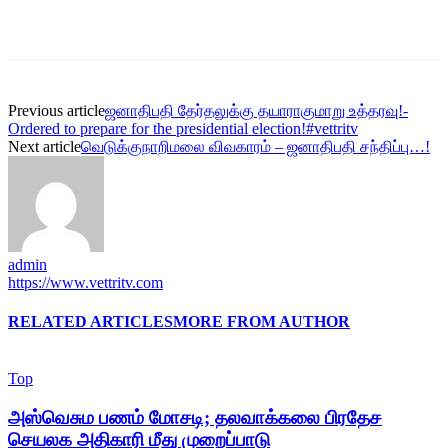
Previous article
ஜனாதிபதி தேர்தலுக்கு தயாராகுமாறு உத்தரவு!-
Ordered to prepare for the presidential election!#vettritv
Next article
வெடுக்குநாறிமலை விவகாரம் – ஜனாதிபதி சந்திப்பு…!
admin
https://www.vettritv.com
RELATED ARTICLES
MORE FROM AUTHOR
Top
அஸ்வெசும பணம் மோசடி; தலவாக்கலை பிரதேச
செயலக அதிகாரி மீது முறைப்பாடு