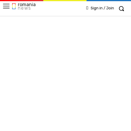
romania
news
Sign in / Join