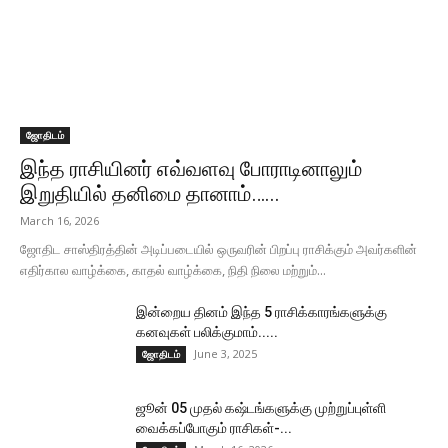
ஜோதிடம்
இந்த ராசியினர் எவ்வளவு போராடினாலும்
இறுதியில் தனிமை தானாம்…...
March 16, 2026
ஜோதிட சாஸ்திரத்தின் அடிப்படையில் ஒருவரின் பிறப்பு ராசிக்கும் அவர்களின்
எதிர்கால வாழ்க்கை, காதல் வாழ்க்கை, நிதி நிலை மற்றும்...
இன்றைய தினம் இந்த 5 ராசிக்காரங்களுக்கு
கனவுகள் பலிக்குமாம்.....
June 3, 2025
ஜோதிடம்
ஜூன் 05 முதல் கஷ்டங்களுக்கு முற்றுப்புள்ளி
வைக்கப்போகும் ராசிகள்-...