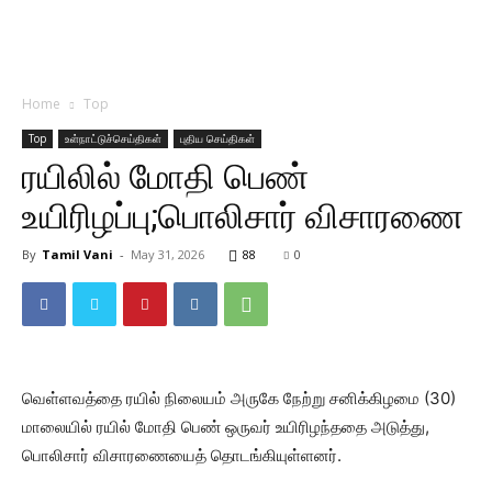
Home
Top
Top
உள்நாட்டுச்செய்திகள்
புதிய செய்திகள்
ரயிலில் மோதி பெண்
உயிரிழப்பு;பொலிசார் விசாரணை
By
Tamil Vani
-
May 31, 2026
88
0
வெள்ளவத்தை ரயில் நிலையம் அருகே நேற்று சனிக்கிழமை (30)
மாலையில் ரயில் மோதி பெண் ஒருவர் உயிரிழந்ததை அடுத்து,
பொலிசார் விசாரணையைத் தொடங்கியுள்ளனர்.