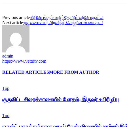
Previous article
வீதியெங்கும் வழிந்தோடும் எரிபொருள்..!
Next article
முதலமைச்சர் அரவிந்த் கெஜ்ரிவால் கைது..!
admin
https://www.vettritv.com
RELATED ARTICLES
MORE FROM AUTHOR
Top
குருவிட்ட சிறைச்சாலையில் மோதல்; இருவர் உயிரிழப்பு
Top
ஓகஸ்ட் மாதத்துக்கான லாஃப் கேஸ் விலையில் மாற்றம் இ