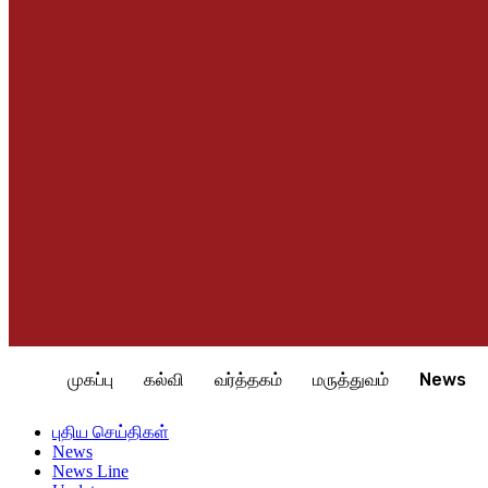
முகப்பு
கல்வி
வர்த்தகம்
மருத்துவம்
News
Home
புதிய செய்திகள்
News
வவுனியாவில் வர்த்தக நிலையத்தில் சட
புதிய செய்திகள்
News
News Line