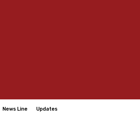
News Line
Updates
லம்..!