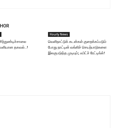
THOR
Hourly News
சிற்றுண்டிச்சாலை
வெளிநாட்டுக் கடன்கள் குறைக்கப்படும்
வெளியான தகவல்..!
போது நாட்டின் வங்கிச் செயற்பாடுகளை
இலகுபடுத்த முடியும்; ஃபிட்ச் ரேட்டிங்க்!