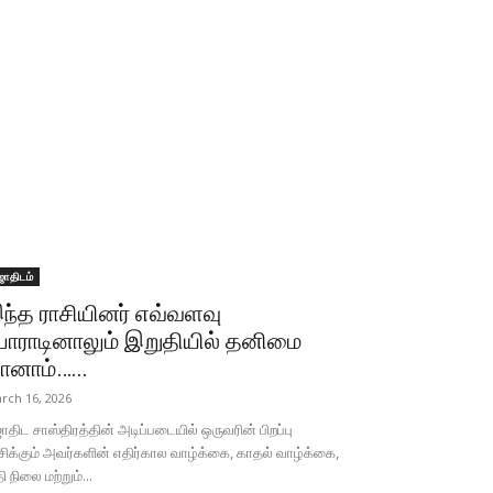
ோதிடம்
ந்த ராசியினர் எவ்வளவு
ோராடினாலும் இறுதியில் தனிமை
ானாம்…...
rch 16, 2026
திட சாஸ்திரத்தின் அடிப்படையில் ஒருவரின் பிறப்பு
சிக்கும் அவர்களின் எதிர்கால வாழ்க்கை, காதல் வாழ்க்கை,
தி நிலை மற்றும்...