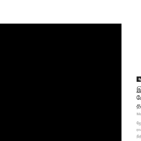
ஜ
இ
ப
த
Ma
ஜோ
ரா
நி