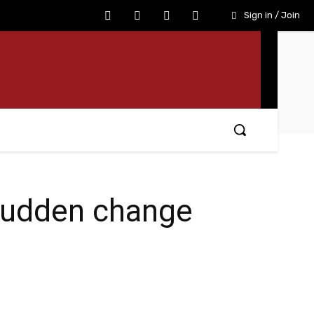
Sign in / Join
! Sudden change