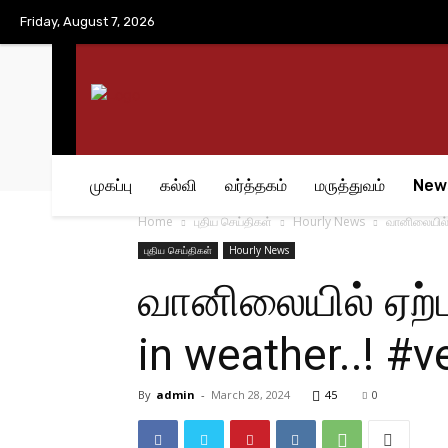
No menu items!
Friday, August 7, 2026
முகப்பு
கல்வி
வர்த்தகம்
மருத்துவம்
New
Home
புதிய செய்திகள்
Hourly News
வானிலையில் 
புதிய செய்திகள்
Hourly News
வானிலையில் ஏற்ப
in weather..! #ve
By
admin
-
March 28, 2024
45
0