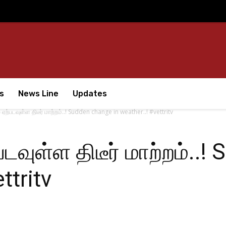
s
News Line
Updates
ஏற்படவுள்ள திடீர் மாற்றம்..! Sudden change in weather..! #vettritv
டவுள்ள திடீர் மாற்றம்..
ttritv