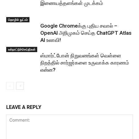
இணையத்தளங்கள் முடக்கம்
தொழில் நுட்பம்
Google Chromeக்கு புதிய சவால் –
OpenAI அறிமுகம் செய்த ChatGPT Atlas
AI உலாவி!
உள்நாட்டுச்செய்திகள்
ஸ்மார்ட்போன் நிறுவனங்கள் வெள்ளை
நிறத்தில் சார்ஜர்களை உருவாக்க காரணம்
என்ன?
LEAVE A REPLY