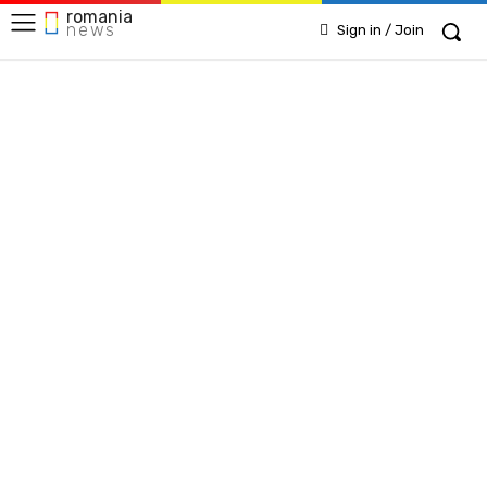
romania
news
Sign in / Join