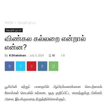
Home
தொழில் நுட்பம்
தொழில் நுட்பம்
விண்கல கல்லறை என்றால்
என்ன?
By
K Dilakshan
-
July 5, 2024
60
0
பூமியின் சுற்றுப் பாதையில் ஆயிரக்கணக்கான செயற்கைக்
கோள்கள் செயலில் உள்ளன. ஒரு குறிப்பிட்ட காலத்துக்கு பின்னர்
அவை இயங்குவதை நிறுத்திக்கொள்ளும்.