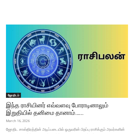
ஜோதிடம்
இந்த ராசியினர் எவ்வளவு போராடினாலும்
இறுதியில் தனிமை தானாம்…...
March 16, 2026
ஜோதிட சாஸ்திரத்தின் அடிப்படையில் ஒருவரின் பிறப்பு ராசிக்கும் அவர்களின்