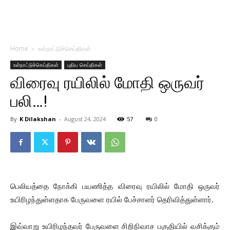
Home
உள்நாட்டுச்செய்திகள்
உள்நாட்டுச்செய்திகள்
புதிய செய்திகள்
விரைவு ரயிலில் மோதி ஒருவர்
பலி…!
By
K Dilakshan
-
August 24, 2024
57
0
பெலியத்தை நோக்கி பயணித்த விரைவு ரயிலில் மோதி ஒருவர்
உயிரிழந்துள்ளதாக பேருவளை ரயில் பேச்சாளர் தெரிவித்துள்ளார்.
இவ்வாறு உயிரிழந்தவர் பேருவளை சிறிநிவாச பகுதியில் வசிக்கும்