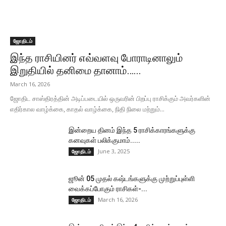
ஜோதிடம்
இந்த ராசியினர் எவ்வளவு போராடினாலும்
இறுதியில் தனிமை தானாம்…...
March 16, 2026
ஜோதிட சாஸ்திரத்தின் அடிப்படையில் ஒருவரின் பிறப்பு ராசிக்கும் அவர்களின்
எதிர்கால வாழ்க்கை, காதல் வாழ்க்கை, நிதி நிலை மற்றும்...
இன்றைய தினம் இந்த 5 ராசிக்காரங்களுக்கு
கனவுகள் பலிக்குமாம்.....
June 3, 2025
ஜோதிடம்
ஜூன் 05 முதல் கஷ்டங்களுக்கு முற்றுப்புள்ளி
வைக்கப்போகும் ராசிகள்-...
March 16, 2026
ஜோதிடம்