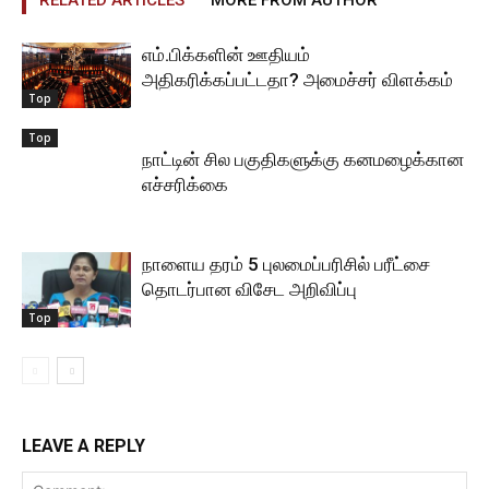
RELATED ARTICLES
MORE FROM AUTHOR
எம்.பிக்களின் ஊதியம்
அதிகரிக்கப்பட்டதா? அமைச்சர் விளக்கம்
Top
Top
நாட்டின் சில பகுதிகளுக்கு கனமழைக்கான
எச்சரிக்கை
நாளைய தரம் 5 புலமைப்பரிசில் பரீட்சை
தொடர்பான விசேட அறிவிப்பு
Top
LEAVE A REPLY