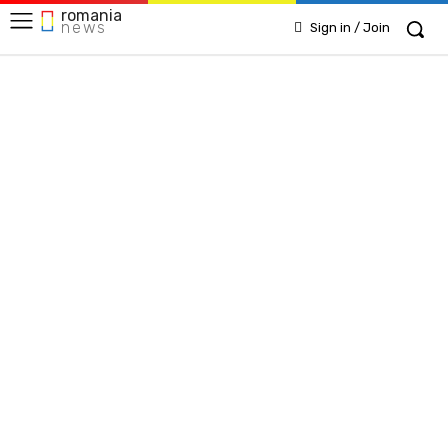
romania
news
Sign in / Join