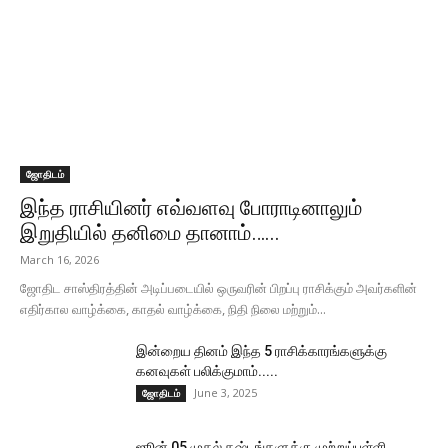
ஜோதிடம்
இந்த ராசியினர் எவ்வளவு போராடினாலும்
இறுதியில் தனிமை தானாம்…...
March 16, 2026
ஜோதிட சாஸ்திரத்தின் அடிப்படையில் ஒருவரின் பிறப்பு ராசிக்கும் அவர்களின்
எதிர்கால வாழ்க்கை, காதல் வாழ்க்கை, நிதி நிலை மற்றும்...
இன்றைய தினம் இந்த 5 ராசிக்காரங்களுக்கு
கனவுகள் பலிக்குமாம்.....
June 3, 2025
ஜோதிடம்
ஜூன் 05 முதல் கஷ்டங்களுக்கு முற்றுப்புள்ளி