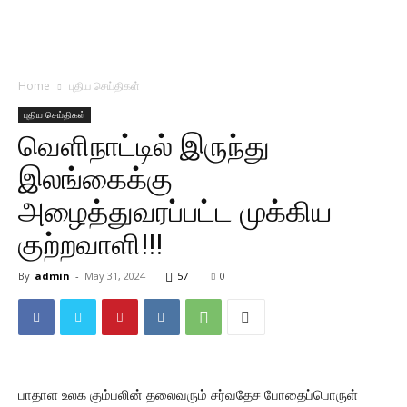
Home
புதிய செய்திகள்
புதிய செய்திகள்
வெளிநாட்டில் இருந்து
இலங்கைக்கு
அழைத்துவரப்பட்ட முக்கிய
குற்றவாளி!!!
By
admin
-
May 31, 2024
57
0
பாதாள உலக கும்பலின் தலைவரும் சர்வதேச போதைப்பொருள்