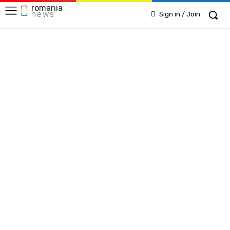
romania
news
Sign in / Join