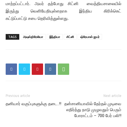
மாற்றப்பட்டார். அவர் தற்போது சிட்னி வைத்தியசாலையில்
இருந்து வெளியேறியுள்ளதாக இந்திய கிரிக்கெட்
கட்டுப்பாட்டு சபை தெரிவித்துள்ளது.
TAGS
அவுஸ்திரேலியா
இந்தியா
சிட்னி
ஷ்ரேயாஸ் ஐயர்
Previous article
Next article
தனியார் வகுப்புகளுக்கு தடை..!!
தன்சானியாவில் தேர்தல் முடிவை
எதிர்த்து நாடு முழுவதும் பெரும்
போராட்டம் – 700 பேர் பலி!!