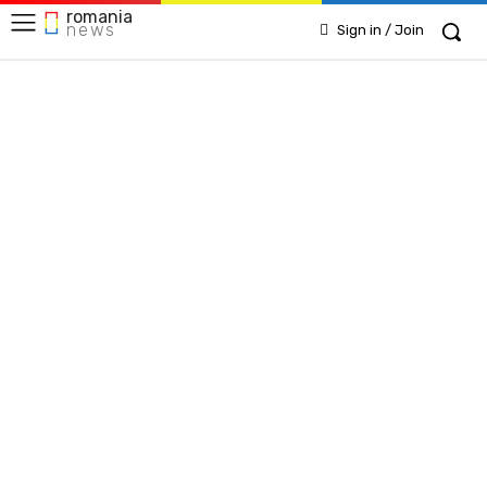
romania
news
Sign in / Join