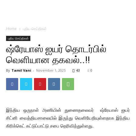
Home
புதிய செய்திகள்
புதிய செய்திகள்
ஷ்ரேயாஸ் ஐயர் தொடர்பில்
வெளியான தகவல்..!!
By
Tamil Vani
-
November 1, 2025
43
0
இந்திய ஒருநாள் அணியின் துணைதலைவர் ஷ்ரேயாஸ் ஐயர்
சிட்னி வைத்தியசாலையில் இருந்து வெளியேறியுள்ளதாக இந்திய
கிரிக்கெட் கட்டுப்பாட்டு சபை தெரிவித்துள்ளது.