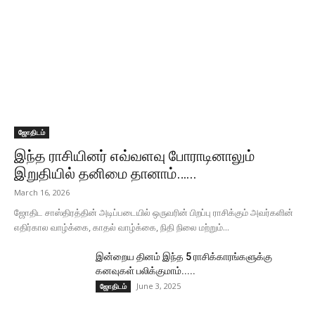
ஜோதிடம்
இந்த ராசியினர் எவ்வளவு போராடினாலும்
இறுதியில் தனிமை தானாம்…...
March 16, 2026
ஜோதிட சாஸ்திரத்தின் அடிப்படையில் ஒருவரின் பிறப்பு ராசிக்கும் அவர்களின்
எதிர்கால வாழ்க்கை, காதல் வாழ்க்கை, நிதி நிலை மற்றும்...
இன்றைய தினம் இந்த 5 ராசிக்காரங்களுக்கு
கனவுகள் பலிக்குமாம்.....
June 3, 2025
ஜோதிடம்