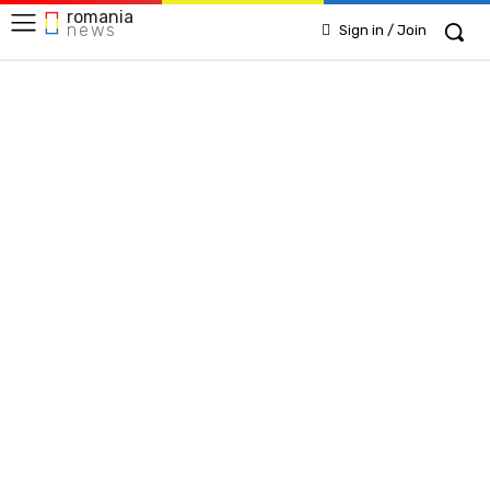
romania
news
Sign in / Join