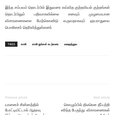
இந்த சம்பவம் தொடர்பில் இதுவரை எவ்வித குற்றவியல் குற்றங்கள்
தொடர்பிலும் பதிவாகவில்லை எனவும் முழுமையான
விசாரணைகளை மேற்கொண்டு வருவதாகவும் ஹபராதுவை
பொலிஸார் தெரிவித்துள்ளனர்
TAGS
காலி
காலி ஜங்கள் கடற்கரை
வலஹந்துவ
Previous article
Next article
யானைச் சின்னத்தில்
கொழும்பில் திடீரென தீப்பற்றி
போட்டியிட்டால் ஆதரவு
எரிந்த பேருந்து: விசாரணைகள்