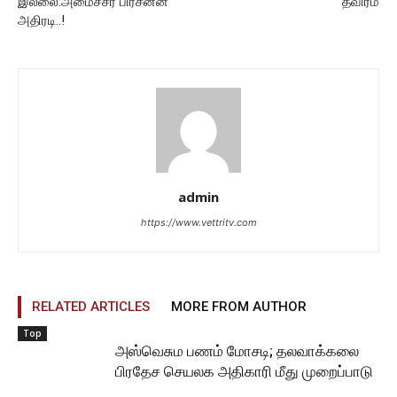
இல்லை.அமைச்சர் பிரசன்ன
தீவிரம்
அதிரடி..!
admin
https://www.vettritv.com
RELATED ARTICLES
MORE FROM AUTHOR
Top
அஸ்வெசும பணம் மோசடி; தலவாக்கலை
பிரதேச செயலக அதிகாரி மீது முறைப்பாடு