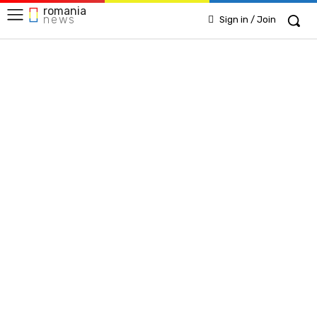
romania
news
Sign in / Join