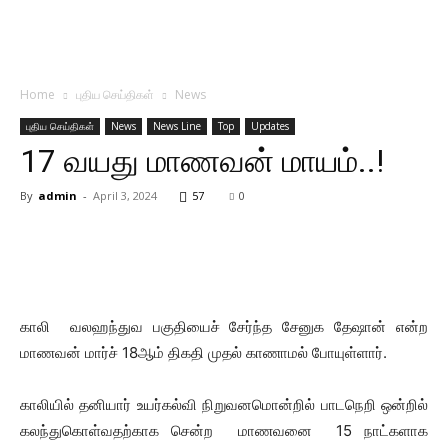
Home
புதிய செய்திகள்
News
புதிய செய்திகள்
News
News Line
Top
Updates
17 வயது மாணவன் மாயம்..!
By
admin
-
April 3, 2024
57
0
காலி வலஹந்துவ பகுதியைச் சேர்ந்த சேனுக தேஷான் என்ற
மாணவன் மார்ச் 18ஆம் திகதி முதல் காணாமல் போயுள்ளார்.
காலியில் தனியார் உயர்கல்வி நிறுவனமொன்றில் பாடநெறி ஒன்றில்
கலந்துகொள்வதற்காக சென்ற மாணவனை 15 நாட்களாக