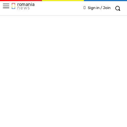
romania
news
Sign in / Join