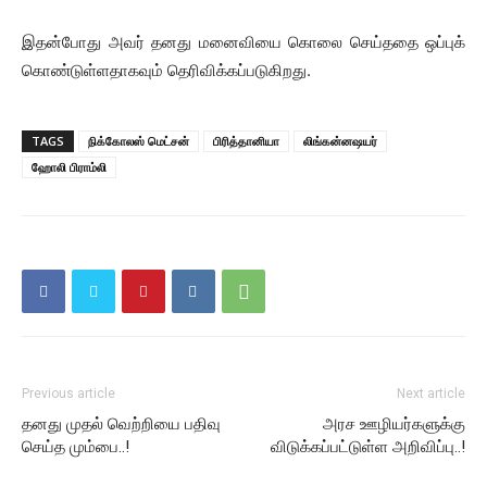
இதன்போது அவர் தனது மனைவியை கொலை செய்ததை ஒப்புக்
கொண்டுள்ளதாகவும் தெரிவிக்கப்படுகிறது.
TAGS
நிக்கோலஸ் மெட்சன்
பிரித்தானியா
லிங்கன்னஷயர்
ஹோலி பிராம்லி
Previous article
Next article
தனது முதல் வெற்றியை பதிவு
அரச ஊழியர்களுக்கு
செய்த மும்பை..!
விடுக்கப்பட்டுள்ள அறிவிப்பு..!