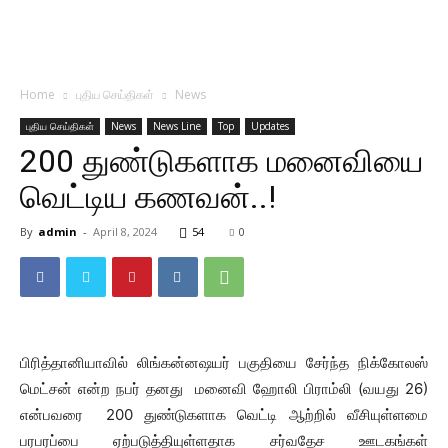
Home
புதிய செய்திகள்
News
புதிய செய்திகள்
News
News Line
Top
Updates
200 துண்டுகளாக மனைவியை
வெட்டிய கணவன்..!
By
admin
-
April 8, 2024
54
0
பிரித்தானியாவில் லிங்கன்னஷயர் பகுதியை சேர்ந்த நிக்கோலஸ்
மெட்சன் என்ற நபர் தனது மனைவி ஹோலி பிராம்லி (வயது 26)
என்பவரை 200 துண்டுகளாக வெட்டி ஆற்றில் வீசியுள்ளமை
பரபரப்பை ஏற்படுத்தியுள்ளதாக சர்வதேச ஊடகங்கள்