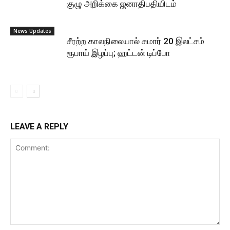
குழு அறிக்கை ஜனாதிபதியிடம்
News Updates
சீரற்ற காலநிலையால் சுமார் 20 இலட்சம்
ரூபாய் இழப்பு; ஹட்டன் டிப்போ
LEAVE A REPLY