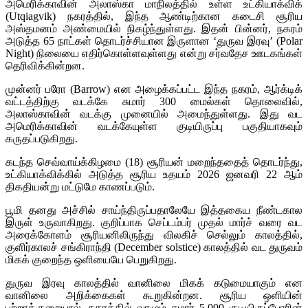
அமெரிக்காவின் அலாஸ்கா மாநிலத்தில் உள்ள உட்கியாக்விக்
(Utqiagvik) நகரத்தில், இந்த ஆண்டிற்கான கடைசி சூரிய
அஸ்தமனம் அண்மையில் நிகழ்ந்துள்ளது. இதன் பின்னர், நகரம்
அடுத்த 65 நாட்கள் தொடர்ச்சியான இருளான ‘துருவ இரவு’ (Polar
Night) நிலையை எதிர்கொள்ளவுள்ளது என்று சர்வதேச ஊடகங்கள்
தெரிவிக்கின்றன.
முன்னர் பரோ (Barrow) என அழைக்கப்பட்ட இந்த நகரம், ஆர்க்டிக்
வட்டத்திற்கு வடக்கே சுமார் 300 மைல்கள் தொலைவில்,
அலாஸ்காவின் வடக்கு முனையில் அமைந்துள்ளது. இது வட
அமெரிக்காவின் வடக்கேயுள்ள குடியிருப்பு பகுதியாகவும்
கருதப்படுகிறது.
கடந்த செவ்வாய்க்கிழமை (18) சூரியன் மறைந்ததைத் தொடர்ந்து,
உட்கியாக்விக்கில் அடுத்த சூரிய உதயம் 2026 ஜனவரி 22 ஆம்
திகதியன்று மட்டுமே காணப்படும்.
பூமி தனது அச்சில் சாய்ந்திருப்பதாலேயே இத்தகைய நீண்டகால
இருள் உருவாகிறது. குறிப்பாக செப்டம்பர் முதல் மார்ச் வரை வட
அரைக்கோளம் சூரியனிலிருந்து விலகிச் செல்லும் காலத்தில்,
குளிர்காலச் சங்கிராந்தி (December solstice) காலத்தில் வட துருவம்
மிகக் குறைந்த ஒளியையே பெறுகிறது.
துருவ இரவு காலத்தில் வானிலை மிகக் கடுமையாகும் என
வானிலை அறிக்கைகள் கூறுகின்றன. சூரிய ஒளியின்
பற்றாக்குறையால், நகரத்தில் வாழும் சுமார் 5,000 குடியிருப்போரின்