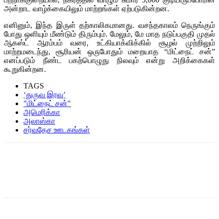
அன்றாட வாழ்க்கையிலும் மாற்றங்கள் ஏற்படுகின்றன.
எனினும், இந்த இருள் தற்காலிகமானது. வசந்தகாலம் நெருங்கும்
போது ஒளியும் மீண்டும் திரும்பும். மேலும், மே மாத நடுப்பகுதி முதல்
ஆகஸ்ட் ஆரம்பம் வரை, உட்கியாக்விக்கில் சூழல் முற்றிலும்
மாற்றமடைந்து, சூரியன் ஒருபோதும் மறையாத “மிட்நைட் சன்”
எனப்படும் நீண்ட பகற்பொழுது நிலவும் என்று அறிக்கைகள்
கூறுகின்றன.
TAGS
‘துருவ இரவு’
"மிட்நைட் சன்"
அமெரிக்கா
அலாஸ்கா
சர்வதேச ஊடகங்கள்