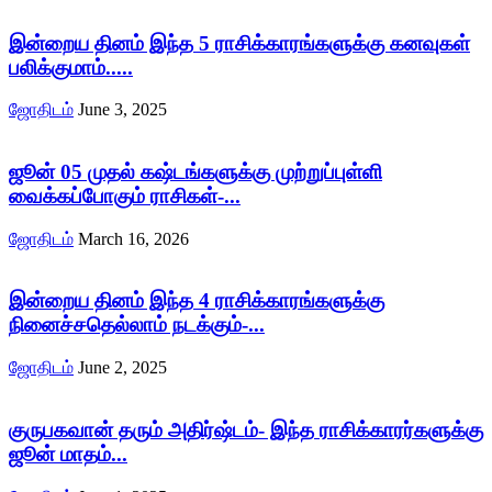
இன்றைய தினம் இந்த 5 ராசிக்காரங்களுக்கு கனவுகள்
பலிக்குமாம்.....
ஜோதிடம்
June 3, 2025
ஜூன் 05 முதல் கஷ்டங்களுக்கு முற்றுப்புள்ளி
வைக்கப்போகும் ராசிகள்-...
ஜோதிடம்
March 16, 2026
இன்றைய தினம் இந்த 4 ராசிக்காரங்களுக்கு
நினைச்சதெல்லாம் நடக்கும்-...
ஜோதிடம்
June 2, 2025
குருபகவான் தரும் அதிர்ஷ்டம்- இந்த ராசிக்காரர்களுக்கு
ஜூன் மாதம்...