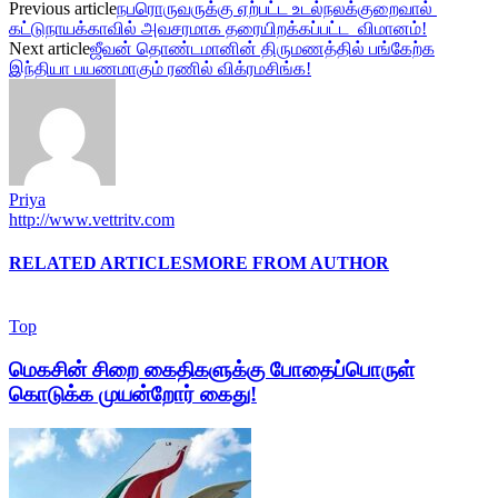
Previous article
நபரொருவருக்கு ஏற்பட்ட உடல்நலக்குறைவால்
கட்டுநாயக்காவில் அவசரமாக தரையிறக்கப்பட்ட விமானம்!
Next article
ஜீவன் தொண்டமானின் திருமணத்தில் பங்கேற்க
இந்தியா பயணமாகும் ரணில் விக்ரமசிங்க!
Priya
http://www.vettritv.com
RELATED ARTICLES
MORE FROM AUTHOR
Top
மெகசின் சிறை கைதிகளுக்கு போதைப்பொருள்
கொடுக்க முயன்றோர் கைது!