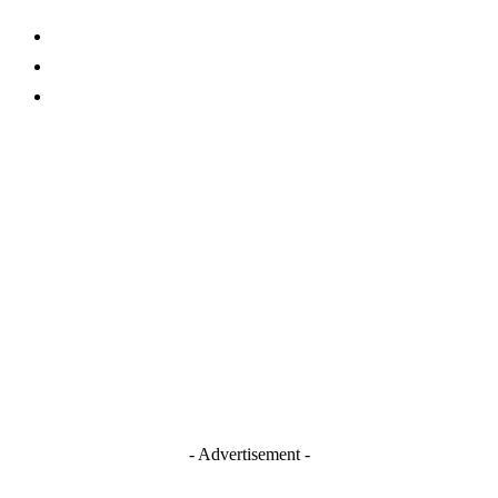
About Us
Contact
TERMS AND CONDITIONS
Stay Connected
Blogger
Facebook
Instagram
TikTok
Youtube
- Advertisement -