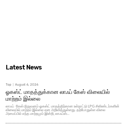
Latest News
Top
August 6, 2026
ஓகஸ்ட் மாதத்துக்கான லாஃப் கேஸ் விலையில்
மாற்றம் இல்லை
லாஃப் கேஸ் நிறுவனம் ஓகஸ்ட் மாதத்திற்கான உள்நாட்டு LPG சிலிண்டர்களின்
விலையில் மாற்றம் இல்லை என அறிவித்துள்ளது. தற்போதுள்ள விலை
அமைப்பில் எந்த மாற்றமும் இன்றி, லாஃப்ஸ்...