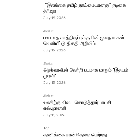
“இலங்கை தமிழ் தூய்மையானது” நடிகை
த்ரிஷா
July 19, 2026
சினிமா
பல மாத காத்திருப்புக்கு பின் ஜனநாயகன்
வெளியீட்டு திகதி அறிவிப்பு
July 15, 2026
சினிமா
அதர்வாவின் வெற்றி படமாக மாறும் ‘இதயம்
முரளி’
July 13, 2026
சினிமா
உலகிற்கு விடை கொடுத்தார் பாடகி
எஸ்.ஜானகி
July 11, 2026
Top
தணிக்கை சான்றிதழை பெற்றது