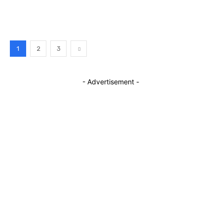
1
2
3
- Advertisement -