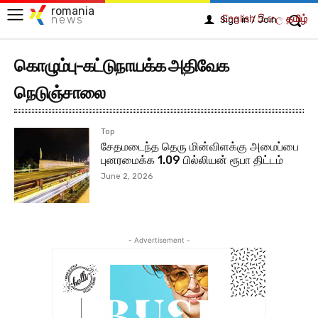
romania
English
සිංහල
தமிழ்
news
Sign in / Join
கொழும்பு-கட்டுநாயக்க அதிவேக
நெடுஞ்சாலை
Top
சேதமடைந்த தெரு மின்விளக்கு அமைப்பை
புனரமைக்க 1.09 பில்லியன் ரூபா திட்டம்
June 2, 2026
- Advertisement -