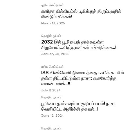
புதிய செய்திகள்
சுனிதா வில்லியம்ஸ் பூமிக்குத் திரும்புவதில்
மீண்டும் சிக்கல்!
March 13, 2025
தொழில் நுட்பம்
2032 இல் பூமியைத் தாக்கவுள்ள
சிறுகோள்…விஞ்ஞானிகள் எச்சரிக்கை..!
January 30, 2025
புதிய செய்திகள்
ISS விண்வெளி நிலையத்தை பசுபிக் கடலில்
தள்ள திட்டமிட்டுள்ள நாசா: கைகோர்த்த
எலான் மஸ்க்…!!
July 9, 2024
தொழில் நுட்பம்
பூமியை தாக்கவுள்ள சூரியப் புயல்! நாசா
வெளியிட்ட அதிர்ச்சி தகவல்..!
June 12, 2024
தொழில் நுட்பம்