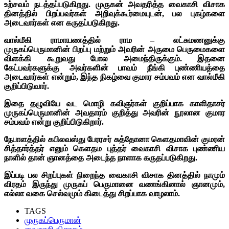
உற்சவம்
நடத்தப்படுகிறது
.
முருகன்
அவதரித்த
வைகாசி
விசாக
தினத்தில்
பிறப்பவர்கள்
அறிவுக்கூர்மையுடன்
,
பல
புகழ்களை
அடைவார்கள்
என
கருதப்படுகிறது
.
வால்மீகி
ராமாயணத்தில்
ராம
–
லட்சுமணனுக்கு
முருகப்பெருமானின்
பிறப்பு
மற்றும்
அவரின்
அருமை
பெருமைகளை
விளக்கி
கூறுவது
போல
அமைந்திருக்கும்
.
இதனை
கேட்பவர்களுக்கு
அவர்களின்
பாவம்
நீங்கி
புண்ணியத்தை
அடைவார்கள்
என்றும்
,
இந்த
நிகழ்வை
குமார
சம்பவம்
என
வால்மீகி
குறிப்பிடுவார்
.
இதை
தழுவியே
வட
மொழி
கவிஞர்கள்
குறிப்பாக
காளிதாசர்
முருகப்பெருமானின்
அவதாரம்
குறித்து
அவரின்
நூலான
குமார
சம்பவம்
என்று
குறிப்பிடுகிறார்
.
நேபாளத்தில்
கபிலவஸ்து
பேரரசர்
சுத்தோனா
கெளதமாவின்
குமரன்
சித்தார்த்தர்
எனும்
கெளதம
புத்தர்
வைகாசி
விசாக
புண்ணிய
நாளில்
தான்
ஞானத்தை
அடைந்த
நாளாக
கருதப்படுகிறது
.
இப்படி
பல
சிறப்புகள்
நிறைந்த
வைகாசி
விசாக
தினத்தில்
நாமும்
விரதம்
இருந்து
முருகப்
பெருமானை
வணங்கினால்
ஞானமும்
,
எல்லா
வகை
செல்வமும்
கிடைத்து
சிறப்பாக
வாழலாம்
.
TAGS
முருகப்பெருமான்