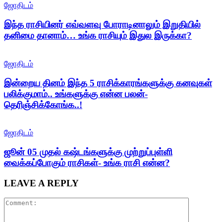
ஜோதிடம்
இந்த ராசியினர் எவ்வளவு போராடினாலும் இறுதியில்
தனிமை தானாம்… உங்க ராசியும் இதுல இருக்கா?
ஜோதிடம்
இன்றைய தினம் இந்த 5 ராசிக்காரங்களுக்கு கனவுகள்
பலிக்குமாம்.. உங்களுக்கு என்ன பலன்-
தெரிஞ்சிக்கோங்க..!
ஜோதிடம்
ஜூன் 05 முதல் கஷ்டங்களுக்கு முற்றுப்புள்ளி
வைக்கப்போகும் ராசிகள்- உங்க ராசி என்ன?
LEAVE A REPLY