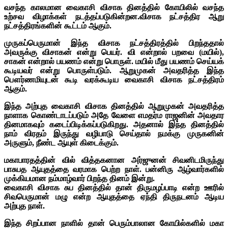
வசந்த
காலமான
வைகாசி
விசாக
தினத்தில்
கோயிலில்
வசந்த
உற்சவ
விழாக்கள்
நடத்தப்படுகின்றன
.
விசாக
நட்சத்திர
ஆறு
நட்சத்திரங்களின்
கூட்டம்
ஆகும்
.
முருகப்பெருமான்
இந்த
விசாக
நட்சத்திரத்தில்
பிறந்ததால்
அவருக்கு
விசாகன்
என்று
பெயர்
.
வி
என்றால்
பறவை
(
மயில்
),
சாகன்
என்றால்
பயணம்
என்று
பொருள்
.
மயில்
மீது
பயணம்
செய்யக்
கூடியவர்
என்று
பொருள்படும்
.
ஆறுமுகன்
அவதரித்த
இந்த
பௌர்ணமியுடன்
கூடி
வரக்கூடிய
வைகாசி
விசாக
நட்சத்திரம்
ஆகும்
.
இந்த
அற்புத
வைகாசி
விசாக
தினத்தில்
ஆறுமுகன்
அவதரித்த
நாளாக
கொண்டாடப்படும்
அதே
வேளை
எமதர்ம
ராஜனின்
அவதார
தினமாகவும்
கடைப்பிடிக்கப்படுகிறது
.
அதனால்
இந்த
தினத்தில்
நாம்
விரதம்
இருந்து
வழிபாடு
செய்தால்
நமக்கு
முருகனின்
அருளும்
,
நீண்ட
ஆயுள்
கிடைக்கும்
.
மகாபாரதத்தின்
வில்
வித்தகனான
அர்ஜுனன்
சிவனிடமிருந்து
பாசுபத
ஆயுதத்தை
வரமாக
பெற்ற
நாள்
.
பன்னிரு
ஆழ்வார்களில்
முக்கியமான
நம்மாழ்வார்
பிறந்த
தினம்
இன்று
.
வைகாசி
விசாக
சுப
தினத்தில்
தான்
திருமழப்பாடி
என்ற
ஊரில்
சிவபெருமான்
மழு
என்ற
ஆயுதத்தை
ஏந்தி
திருநடனம்
ஆடிய
அற்புத
நாள்
.
இந்த
சிறப்பான
நாளில்
தான்
பெரும்பாலான
கோயில்களில்
மகா