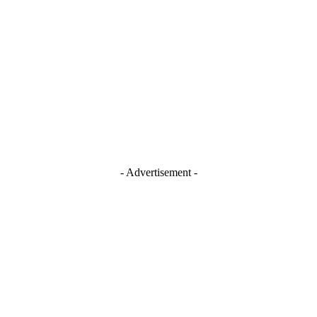
Blogger
Facebook
Instagram
TikTok
Youtube
- Advertisement -