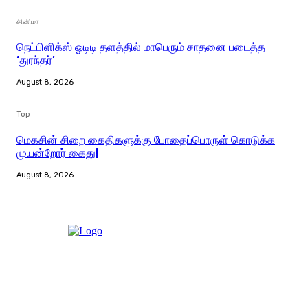
சினிமா
நெட்பிளிக்ஸ் ஓடிடி தளத்தில் மாபெரும் சாதனை படைத்த
‘துரந்தர்’
August 8, 2026
Top
மெகசின் சிறை கைதிகளுக்கு போதைப்பொருள் கொடுக்க
முயன்றோர் கைது!
August 8, 2026