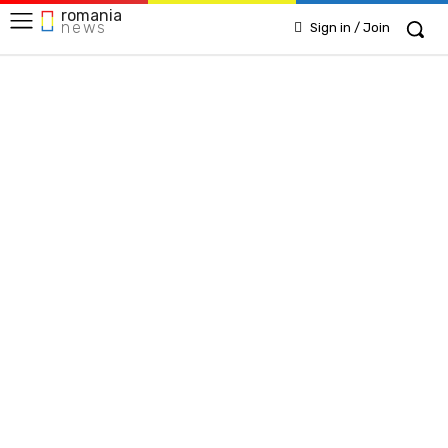
romania
news
Sign in / Join