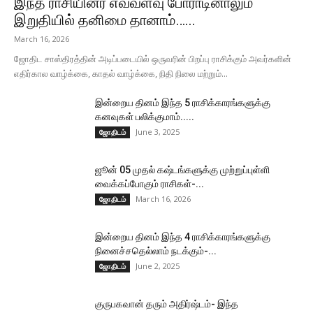
இந்த ராசியினர் எவ்வளவு போராடினாலும்
இறுதியில் தனிமை தானாம்…...
March 16, 2026
ஜோதிட சாஸ்திரத்தின் அடிப்படையில் ஒருவரின் பிறப்பு ராசிக்கும் அவர்களின்
எதிர்கால வாழ்க்கை, காதல் வாழ்க்கை, நிதி நிலை மற்றும்...
இன்றைய தினம் இந்த 5 ராசிக்காரங்களுக்கு
கனவுகள் பலிக்குமாம்.....
June 3, 2025
ஜோதிடம்
ஜூன் 05 முதல் கஷ்டங்களுக்கு முற்றுப்புள்ளி
வைக்கப்போகும் ராசிகள்-...
March 16, 2026
ஜோதிடம்
இன்றைய தினம் இந்த 4 ராசிக்காரங்களுக்கு
நினைச்சதெல்லாம் நடக்கும்-...
June 2, 2025
ஜோதிடம்
குருபகவான் தரும் அதிர்ஷ்டம்- இந்த