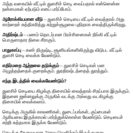
அந்த வகையில் வீட்டில் துளசிச் செடி வைப்பதால் என்னென்ன
நன்மைகள் ஏற்படும் எனப் பார்ப்போம்.
ஆரோக்கியமான வீடு
– துளசிச் செடியை வீட்டில் வைத்தால் அது
காற்றைச் சுத்திகரித்து சுற்றுச்சூழலை புதிதாக வைத்திருக்கிறது.
அதிர்ஷ்டம்
– பணம் தொடர்பான பிரச்சினைகள் நீங்கி வீட்டில்
பொருளாதார நிலை சீராகும்.
பாதுகாப்பு
– கண் திருஷ்டி, சூனியங்களிலிருந்து விடுபட வீட்டில்
துளசி செடி வைக்க வேண்டும்.
எதிர்மறை ஆற்றலை தடுக்கும்
– துளசிச் செடிகள் மன
அழுத்தத்தைக் குறைக்கும். துரதிரஷ்டத்தைத் துரத்தும்.
எந்த இடத்தில் வைக்கவேண்டும்?
துளசிச் செடியை கிழக்கு திசையில் வைத்தால் சிறப்பாக இருக்கும்.
இதனை ஜன்னலுக்கு அருகில் வடக்கு அல்லது வடகிழக்கு
திசையில் வைக்கலாம்.
செடிக்கு அருகில் காலணிகள், துடைப்பங்கள், குப்பைகள்
ஆகியவை இருக்காமல் பார்த்துக்கொள்ள வேண்டும். செடியைச்
சுற்றி சுத்தமாக இருக்க வேண்டும்.
செடிக்கு தேவையான அளவு வெளிச்சம் இருக்குமாறு