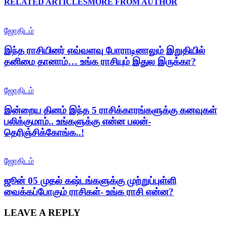
RELATED ARTICLES
MORE FROM AUTHOR
ஜோதிடம்
இந்த ராசியினர் எவ்வளவு போராடினாலும் இறுதியில்
தனிமை தானாம்… உங்க ராசியும் இதுல இருக்கா?
ஜோதிடம்
இன்றைய தினம் இந்த 5 ராசிக்காரங்களுக்கு கனவுகள்
பலிக்குமாம்.. உங்களுக்கு என்ன பலன்-
தெரிஞ்சிக்கோங்க..!
ஜோதிடம்
ஜூன் 05 முதல் கஷ்டங்களுக்கு முற்றுப்புள்ளி
வைக்கப்போகும் ராசிகள்- உங்க ராசி என்ன?
LEAVE A REPLY