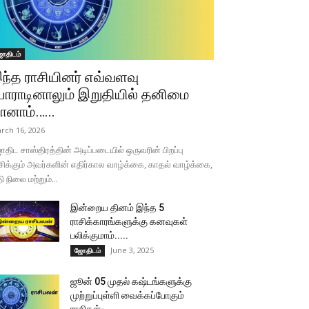
ோதிடம்
ந்த ராசியினர் எவ்வளவு
ோராடினாலும் இறுதியில் தனிமை
ானாம்…...
rch 16, 2026
திட சாஸ்திரத்தின் அடிப்படையில் ஒருவரின் பிறப்பு
சிக்கும் அவர்களின் எதிர்கால வாழ்க்கை, காதல் வாழ்க்கை,
தி நிலை மற்றும்...
இன்றைய தினம் இந்த 5
ராசிக்காரங்களுக்கு கனவுகள்
பலிக்குமாம்.....
June 3, 2025
ஜோதிடம்
ஜூன் 05 முதல் கஷ்டங்களுக்கு
முற்றுப்புள்ளி வைக்கப்போகும்