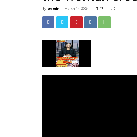
By
admin
-
March 14, 2024
47
0