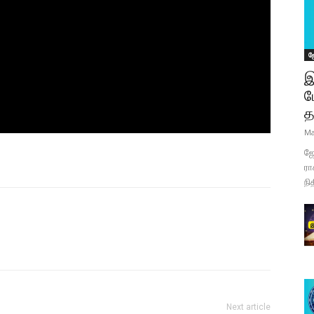
ஜ
இ
ப
த
Ma
ஜோ
ரா
நி
Next article