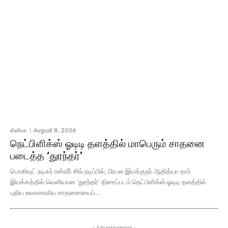
சினிமா
August 8, 2026
நெட்பிளிக்ஸ் ஓடிடி தளத்தில் மாபெரும் சாதனை
படைத்த ‘துரந்தர்’
பொலிவுட் நடிகர் ரன்வீர் சிங் நடிப்பில், பிரபல இயக்குநர் ஆதித்யா தார்
இயக்கத்தில் வெளியான 'துரந்தர்' திரைப்படம் நெட்பிளிக்ஸ் ஓடிடி தளத்தில்
புதிய உலகளாவிய சாதனையைப்...
- Advertisement -