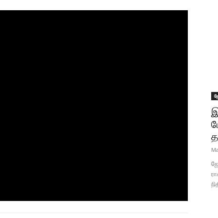
ஜ
இ
ப
த
Ma
ஜோ
ரா
நி