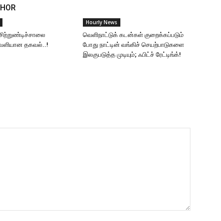
THOR
Hourly News
சிற்றுண்டிச்சாலை
வெளிநாட்டுக் கடன்கள் குறைக்கப்படும்
வெளியான தகவல்..!
போது நாட்டின் வங்கிச் செயற்பாடுகளை
இலகுபடுத்த முடியும்; ஃபிட்ச் ரேட்டிங்க்!