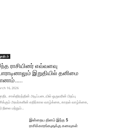
ோதிடம்
ந்த ராசியினர் எவ்வளவு
ோராடினாலும் இறுதியில் தனிமை
ானாம்…...
rch 16, 2026
திட சாஸ்திரத்தின் அடிப்படையில் ஒருவரின் பிறப்பு
சிக்கும் அவர்களின் எதிர்கால வாழ்க்கை, காதல் வாழ்க்கை,
தி நிலை மற்றும்...
இன்றைய தினம் இந்த 5
ராசிக்காரங்களுக்கு கனவுகள்