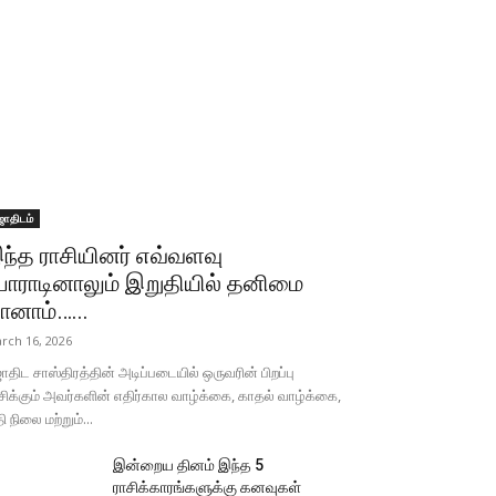
ோதிடம்
ந்த ராசியினர் எவ்வளவு
ோராடினாலும் இறுதியில் தனிமை
ானாம்…...
rch 16, 2026
திட சாஸ்திரத்தின் அடிப்படையில் ஒருவரின் பிறப்பு
சிக்கும் அவர்களின் எதிர்கால வாழ்க்கை, காதல் வாழ்க்கை,
தி நிலை மற்றும்...
இன்றைய தினம் இந்த 5
ராசிக்காரங்களுக்கு கனவுகள்