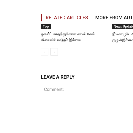
RELATED ARTICLES
MORE FROM AU
Top
News Updat
ஓகஸ்ட் மாதத்துக்கான லாஃப் கேஸ்
நீர்கொழும்ப
விலையில் மாற்றம் இல்லை
குழு அறிக்க
LEAVE A REPLY