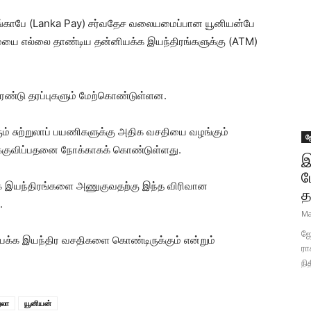
காபே (Lanka Pay) சர்வதேச வலையமைப்பான யூனியன்பே
யை எல்லை தாண்டிய தன்னியக்க இயந்திரங்களுக்கு (ATM)
்டு தரப்புகளும் மேற்கொண்டுள்ளன.
் சுற்றுலாப் பயணிகளுக்கு அதிக வசதியை வழங்கும்
ஜ
்குவிப்பதனை நோக்காகக் கொண்டுள்ளது.
இ
ப
்க இயந்திரங்களை அணுகுவதற்கு இந்த விரிவான
த
.
Ma
ஜோ
க்க இயந்திர வசதிகளை கொண்டிருக்கும் என்றும்
ரா
நி
றுலா
யூனியன்