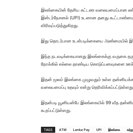
இலங்கையின் தேசிய கட்டண வலையமைப்பான லங்
இன்டர்நேசனல் (UPI) உடனான தனது கூட்டாண்மை
விரிவுப்படுத்துகிறது.
இது தொடர்பான உடன்படிக்கையை அண்மையில் இரண
இந்த நடவடிக்கையானது இலங்கைக்கு வருகை தரும
நோக்கில் எல்லை தாண்டிய கொடுப்பனவுகளை ஊக
இதன் மூலம் இலங்கை முழுவதும் உள்ள தன்னியக
வலையமைப்பு உதவும் என்று தெரிவிக்கப்பட்டுள்ளது
இதன்படி யூனியன்பே இலங்கையில் 99 வீத தன்னிய
கூறப்பட்டுள்ளது.
TAGS
ATM
Lanka Pay
UPI
இலங்கை
சுற்