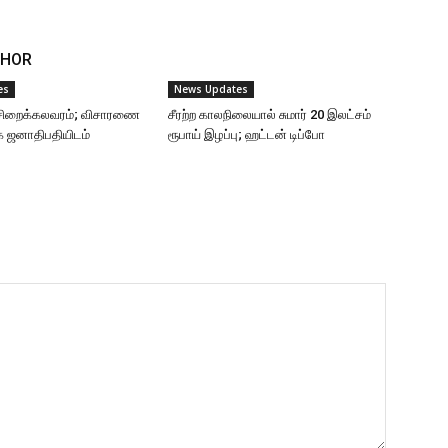
THOR
es
News Updates
ு சிறைக்கலவரம்; விசாரணை
சீரற்ற காலநிலையால் சுமார் 20 இலட்சம்
ை ஜனாதிபதியிடம்
ரூபாய் இழப்பு; ஹட்டன் டிப்போ