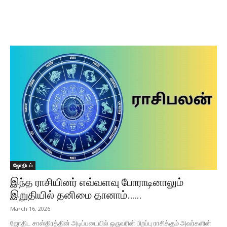
ஜோதிடம்
இந்த ராசியினர் எவ்வளவு போராடினாலும்
இறுதியில் தனிமை தானாம்…...
March 16, 2026
ஜோதிட சாஸ்திரத்தின் அடிப்படையில் ஒருவரின் பிறப்பு ராசிக்கும் அவர்களின்