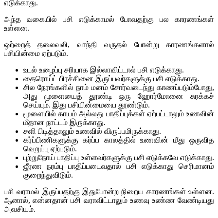
எடுக்காது.
அந்த வகையில் பசி எடுக்காமல் போவதற்கு பல காரணங்கள்
உள்ளன.
ஒற்றைத் தலைவலி, வாந்தி வருதல் போன்று காரணங்களால்
பசியின்மை ஏற்படும்.
உடல் உழைப்பு சரியாக இல்லாவிட்டால் பசி எடுக்காது.
தைரொய்ட் பிரச்சினை இருப்பவர்களுக்கு பசி எடுக்காது.
சில நேரங்களில் நாம் மனம் சோர்வடைந்து காணப்படும்போது,
அது மூளையைத் தூண்டி ஒரு ஹோர்மோனை சுரக்கச்
செய்யும். இது பசியின்மையை தூண்டும்.
மூளையில் காயம் அல்லது பாதிப்புக்கள் ஏற்பட்டாலும் உணவின்
மீதான நாட்டம் இருக்காது.
சளி பிடித்தாலும் உணவில் விருப்பமிருக்காது.
கர்ப்பிணிகளுக்கு கர்ப்ப காலத்தில் உணவின் மீது ஒருவித
வெறுப்பு ஏற்படும்.
புற்றுநோய் பாதிப்பு உள்ளவர்களுக்கு பசி எடுக்கவே எடுக்காது.
ஜீரண நரம்பு பாதிப்படைவதால் பசி எடுக்காது செரிமானம்
குறைந்துவிடும்.
பசி வராமல் இருப்பதற்கு இதுபோன்ற நிறைய காரணங்கள் உள்ளன.
ஆனால், என்னதான் பசி வராவிட்டாலும் உணவு உண்ண வேண்டியது
அவசியம்.