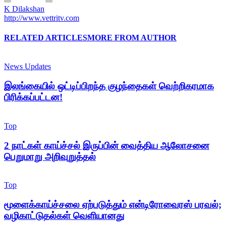
K Dilakshan
http://www.vettritv.com
RELATED ARTICLES
MORE FROM AUTHOR
News Updates
இலங்கையில் ஒட்டிப்பிறந்த குழந்தைகள் வெற்றிகரமாக
பிரிக்கப்பட்டன!
Top
2 நாட்கள் காய்ச்சல் இருப்பின் வைத்திய ஆலோசனை
பெறுமாறு அறிவுறுத்தல்
Top
மூளைக்காய்ச்சலை ஏற்படுத்தும் என்டிரோவைரஸ் பரவல்;
வழிகாட்டுதல்கள் வெளியானது