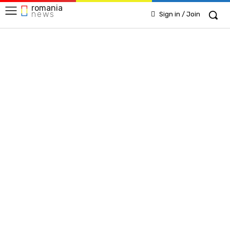
romania
news
Sign in / Join