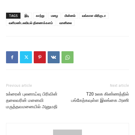
TAGS
இடி
காற்று
மழை
மின்னல்
வங்காள விரிகுடா
வளிமண்டலவியல் திணைக்களம்
வானிலை
Previous article
Next article
உக்ரைன் புலனாய்வு பிரிவின்
T20 உலக கிண்ணத்தில்
தலைவரின் மனைவி
பங்கேற்கவுள்ள இலங்கை அணி
மருத்தவமனையில் அனுமதி