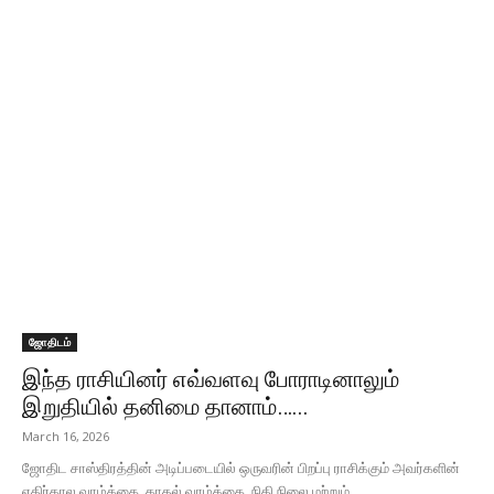
ஜோதிடம்
இந்த ராசியினர் எவ்வளவு போராடினாலும்
இறுதியில் தனிமை தானாம்…...
March 16, 2026
ஜோதிட சாஸ்திரத்தின் அடிப்படையில் ஒருவரின் பிறப்பு ராசிக்கும் அவர்களின்
எதிர்கால வாழ்க்கை, காதல் வாழ்க்கை, நிதி நிலை மற்றும்...