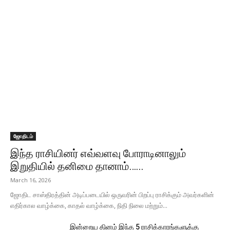
ஜோதிடம்
இந்த ராசியினர் எவ்வளவு போராடினாலும்
இறுதியில் தனிமை தானாம்…...
March 16, 2026
ஜோதிட சாஸ்திரத்தின் அடிப்படையில் ஒருவரின் பிறப்பு ராசிக்கும் அவர்களின்
எதிர்கால வாழ்க்கை, காதல் வாழ்க்கை, நிதி நிலை மற்றும்...
இன்றைய தினம் இந்த 5 ராசிக்காரங்களுக்கு