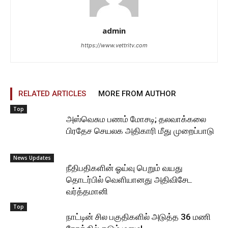
admin
https://www.vettritv.com
RELATED ARTICLES
MORE FROM AUTHOR
Top
அஸ்வெசும பணம் மோசடி; தலவாக்கலை
பிரதேச செயலக அதிகாரி மீது முறைப்பாடு
News Updates
நீதிபதிகளின் ஓய்வு பெறும் வயது
தொடர்பில் வெளியானது அதிவிசேட
வர்த்தமானி
Top
நாட்டின் சில பகுதிகளில் அடுத்த 36 மணி