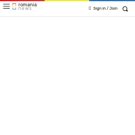
romania
news
Sign in / Join