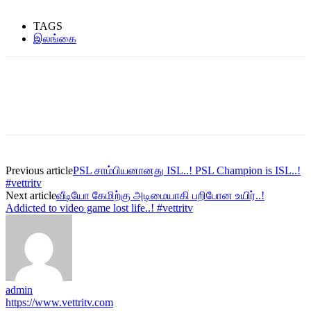
TAGS
இலங்கை
Previous article
PSL சாம்பியனானது ISL..! PSL Champion is ISL..!
#vettritv
Next article
வீடியோ கேமிற்கு அடிமையாகி பறிபோன உயிர்..!
Addicted to video game lost life..! #vettritv
admin
https://www.vettritv.com