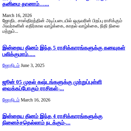
தனிமை தானாம்…...
March 16, 2026
ஜோதிட சாஸ்திரத்தின் அடிப்படையில் ஒருவரின் பிறப்பு ராசிக்கும்
அவர்களின் எதிர்கால வாழ்க்கை, காதல் வாழ்க்கை, நிதி நிலை
மற்றும்...
இன்றைய தினம் இந்த 5 ராசிக்காரங்களுக்கு கனவுகள்
பலிக்குமாம்.....
ஜோதிடம்
June 3, 2025
ஜூன் 05 முதல் கஷ்டங்களுக்கு முற்றுப்புள்ளி
வைக்கப்போகும் ராசிகள்-...
ஜோதிடம்
March 16, 2026
இன்றைய தினம் இந்த 4 ராசிக்காரங்களுக்கு
நினைச்சதெல்லாம் நடக்கும்-...