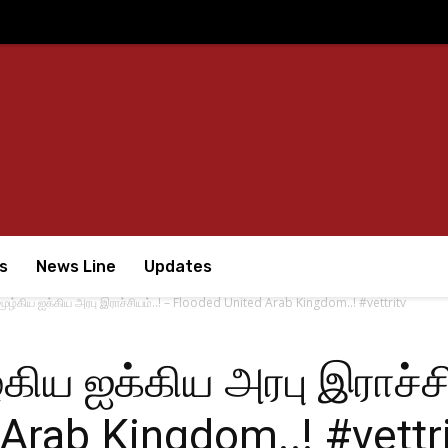
s
News Line
Updates
மூழ்கிய ஐக்கிய அரபு இராச்சியம்..! – Flooded United Arab Kingdom..! #vettritv
கிய ஐக்கிய அரபு இராச்சி
Arab Kingdom..! #vettr