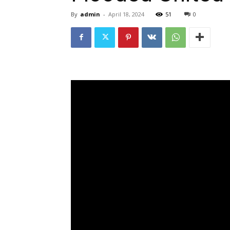
By
admin
-
April 18, 2024
51
0