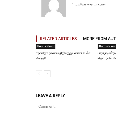
https://www.vettritv.com
RELATED ARTICLES
MORE FROM AU
Hourly News
Hourly News
சர்வதேச நாணய நிதியத்துடனான பேச்சு
பாராளுமன்ற 
வெற்றி!
தொடர்பில் 
LEAVE A REPLY