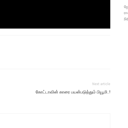
ஜோ
ரா
நி
Next article
கோட்டாவின் காரை பயன்படுத்தும் பியூமி..!