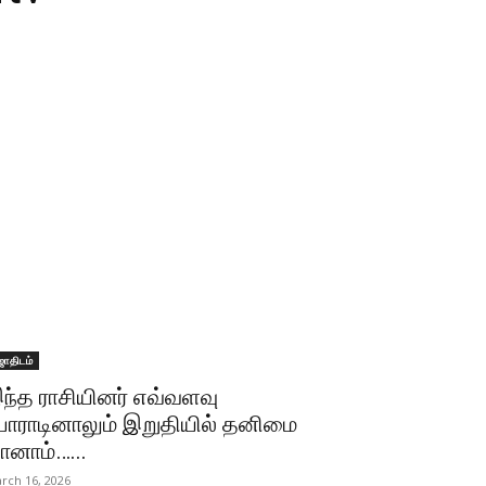
ோதிடம்
ந்த ராசியினர் எவ்வளவு
ோராடினாலும் இறுதியில் தனிமை
ானாம்…...
rch 16, 2026