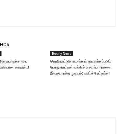
THOR
Hourly News
சிற்றுண்டிச்சாலை
வெளிநாட்டுக் கடன்கள் குறைக்கப்படும்
வெளியான தகவல்..!
போது நாட்டின் வங்கிச் செயற்பாடுகளை
இலகுபடுத்த முடியும்; ஃபிட்ச் ரேட்டிங்க்!