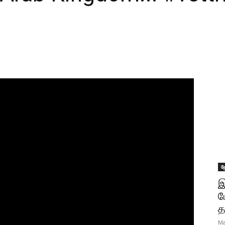
ஜ
இ
ப
த
Ma