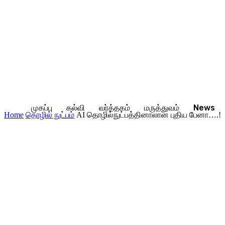
முகப்பு
கல்வி
வர்த்தகம்
மருத்துவம்
News
Home
தொழில் நுட்பம்
AI தொழில்நுட்பத்தினாலான புதிய பேனா….!