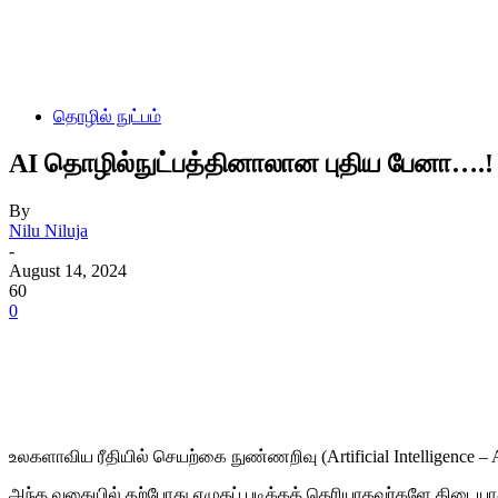
தொழில் நுட்பம்
AI தொழில்நுட்பத்தினாலான புதிய பேனா….!
By
Nilu Niluja
-
August 14, 2024
60
0
உலகளாவிய ரீதியில் செயற்கை நுண்ணறிவு (Artificial Intelligence 
அந்த வகையில் தற்போது எழுதப் படிக்கத் தெரியாதவர்களே கிடையாத