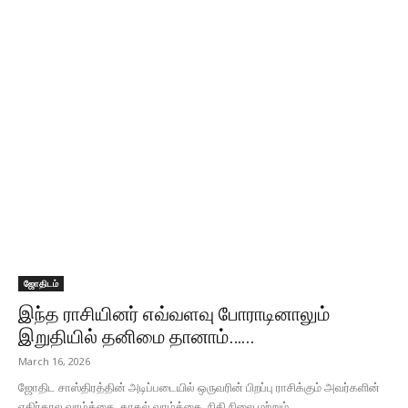
ஜோதிடம்
இந்த ராசியினர் எவ்வளவு போராடினாலும்
இறுதியில் தனிமை தானாம்…...
March 16, 2026
ஜோதிட சாஸ்திரத்தின் அடிப்படையில் ஒருவரின் பிறப்பு ராசிக்கும் அவர்களின்
எதிர்கால வாழ்க்கை, காதல் வாழ்க்கை, நிதி நிலை மற்றும்...