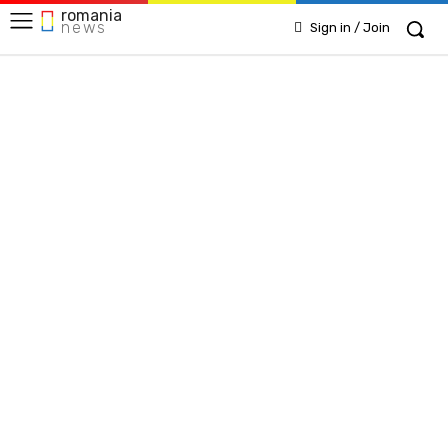
romania
news
Sign in / Join