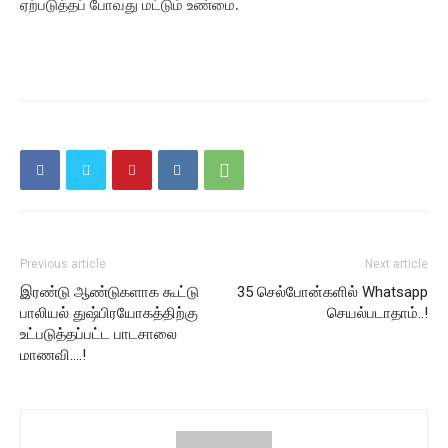
ஏற்படுத்தப்
போவது
மட்டும்
உண்மை.
Previous article
Next article
இரண்டு ஆண்டுகளாக கூட்டு
35 செல்போன்களில் Whatsapp
பாலியல் துஷ்பிரயோகத்திற்கு
செயல்படாதாம்..!
உட்படுத்தப்பட்ட பாடசாலை
மாணவி….!