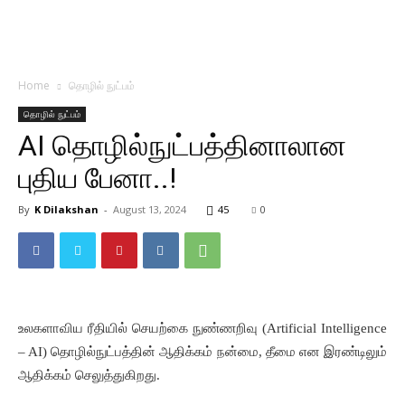
Home
தொழில் நுட்பம்
தொழில் நுட்பம்
AI தொழில்நுட்பத்தினாலான
புதிய பேனா..!
By
K Dilakshan
-
August 13, 2024
45
0
உலகளாவிய
ரீதியில்
செயற்கை
நுண்ணறிவு
(Artificial Intelligence
– AI)
தொழில்நுட்பத்தின்
ஆதிக்கம்
நன்மை
,
தீமை
என
இரண்டிலும்
ஆதிக்கம்
செலுத்துகிறது
.