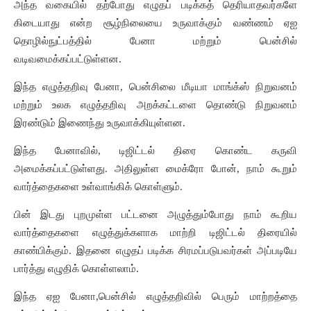
அந்த
வகையில்
தற்போது
எழுதப்
படிக்கத்
தெரியாதவர்களே
கிடையாது
என்ற
சூழ்நிலையை
உருவாக்கும்
வண்ணம்
ஏஐ
தொழில்நுட்பத்தில்
பேனா
மற்றும்
பென்சில்
வடிவமைக்கப்பட்டுள்ளன
.
இந்த
எழுத்தறிவு
பேனா
,
பென்சிலை
மீடியா
மாங்க்ஸ்
நிறுவனம்
மற்றும்
உலக
எழுத்தறிவு
அறக்கட்டளை
தொண்டு
நிறுவனம்
இரண்டும்
இணைந்து
உருவாக்கியுள்ளன
.
இந்த
பேனாவில்
,
டிஜிட்டல்
திரை
கொண்ட
கருவி
அமைக்கப்பட்டுள்ளது
.
அதிலுள்ள
மைக்ரோ
போன்
,
நாம்
கூறும்
வார்த்தைகளை
உள்வாங்கிக்
கொள்ளும்
.
பின்
இடது
புறமுள்ள
பட்டனை
அழுத்தும்போது
நாம்
கூறிய
வார்த்தைகளை
எழுத்துக்களாக
மாற்றி
டிஜிட்டல்
திரையில்
காண்பிக்கும்
.
இதனை
எழுதப்
படிக்க
சிரமப்படுபவர்கள்
அப்படியே
பார்த்து
எழுதிக்
கொள்ளலாம்
.
இந்த
ஏஐ
பேனா
,
பென்சில்
எழுத்தறிவில்
பெரும்
மாற்றத்தை