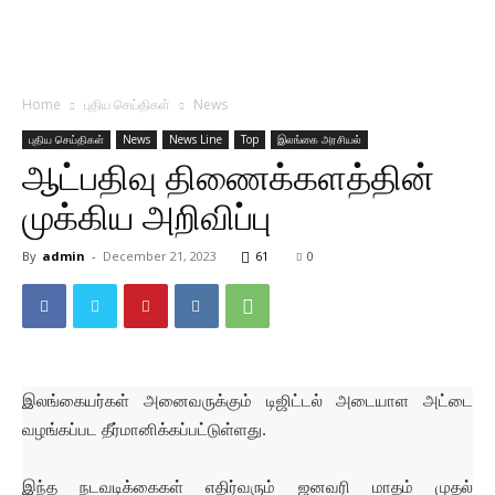
Home
புதிய செய்திகள்
News
புதிய செய்திகள்
News
News Line
Top
இலங்கை அரசியல்
ஆட்பதிவு திணைக்களத்தின்
முக்கிய அறிவிப்பு
By
admin
-
December 21, 2023
61
0
இலங்கையர்கள் அனைவருக்கும் டிஜிட்டல் அடையாள அட்டை
வழங்கப்பட தீர்மானிக்கப்பட்டுள்ளது.
இந்த நடவடிக்கைகள் எதிர்வரும் ஜனவரி மாதம் முதல்