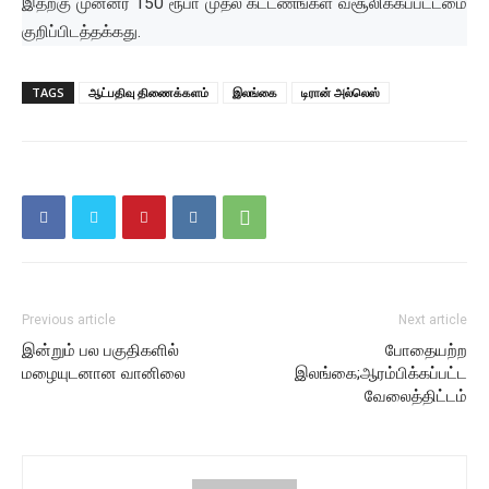
இதற்கு
முன்னர்
150
ரூபா
முதல்
கட்டணங்கள்
வசூலிக்கப்பட்டமை
குறிப்பிடத்தக்கது
.
TAGS
ஆட்பதிவு திணைக்களம்
இலங்கை
டிரான் அல்லெஸ்
Previous article
Next article
இன்றும் பல பகுதிகளில்
போதையற்ற
மழையுடனான வானிலை
இலங்கை;ஆரம்பிக்கப்பட்ட
வேலைத்திட்டம்