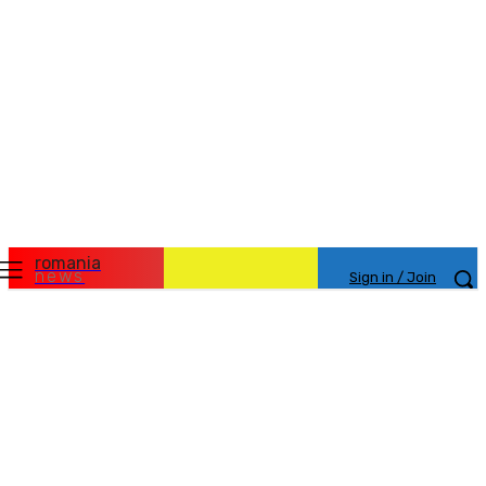
romania
news
Sign in / Join