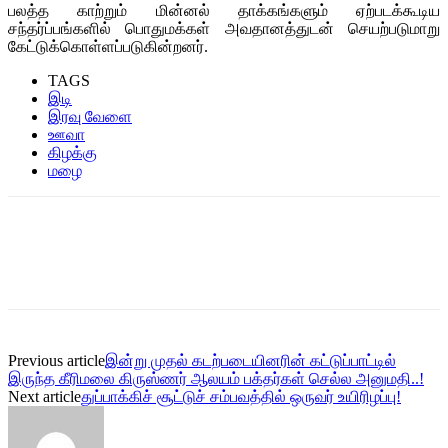
பலத்த காற்றும் மின்னல் தாக்கங்களும் ஏற்படக்கூடிய
சந்தர்ப்பங்களில் பொதுமக்கள் அவதானத்துடன் செயற்படுமாறு
கேட்டுக்கொள்ளப்படுகின்றனர்.
TAGS
இடி
இரவு வேளை
ஊவா
கிழக்கு
மழை
Previous article
இன்று முதல் கடற்படையினரின் கட்டுப்பாட்டில்
இருந்த கீரிமலை கிருஸ்ணர் ஆலயம் பக்தர்கள் செல்ல அனுமதி..!
Next article
துப்பாக்கிச் சூட்டுச் சம்பவத்தில் ஒருவர் உயிரிழப்பு!